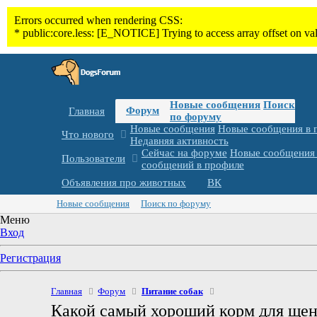
Новые сообщения
Поиск
Форум
Главная
по форуму
Новые сообщения
Новые сообщения в 
Что нового
Недавняя активность
Сейчас на форуме
Новые сообщения 
Пользователи
сообщений в профиле
Объявления про животных
ВК
Новые сообщения
Поиск по форуму
Меню
Вход
Регистрация
Главная
Форум
Питание собак
Какой самый хороший корм для щен