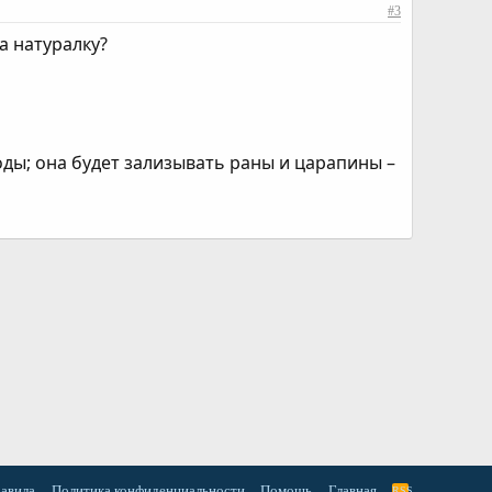
#3
а натуралку?
воды; она будет зализывать раны и царапины –
равила
Политика конфиденциальности
Помощь
Главная
RSS