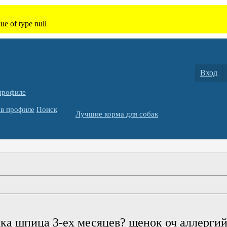
Вход
профиле
в профиле
Поиск
Лучшие корма для собак
ка шпица 3-ех месяцев? щенок оч аллергий