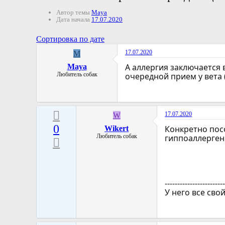
Автор темы
Maya
Дата начала
17.07.2020
Сортировка по дате
17.07.2020
M
А аллергия заключается в
Maya
Любитель собак
очередной прием у вета 
17.07.2020
W
0
Конкретно посо
Wikert
Любитель собак
гиппоаллерген
-----------------------
У него все сво