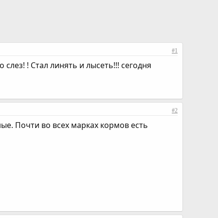
#1
лез! ! Стал линять и лысеть!!! сегодня
#2
ые. Почти во всех марках кормов есть