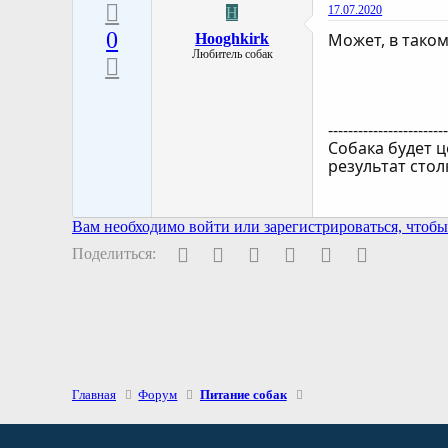
17.07.2020
H
0
Может, в таком
Hooghkirk
Любитель собак
-----------------------
Собака будет ц
результат сто
Вам необходимо войти или зарегистрироваться, чтобы 
Facebook
Twitter
Pinterest
WhatsApp
Электронная поч
Ссылка
Поделиться:
Главная
Форум
Питание собак