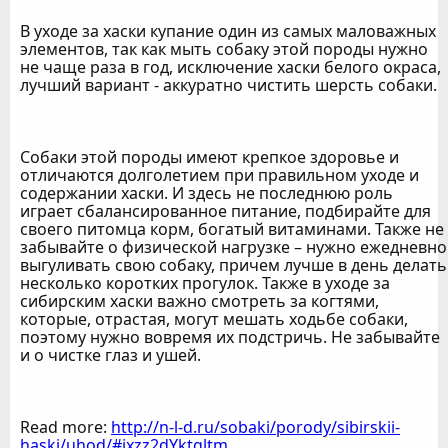
В уходе за хаски купание один из самых маловажных
элементов, так как мыть собаку этой породы нужно
не чаще раза в год, исключение хаски белого окраса,
лучший вариант - аккуратно чистить шерсть собаки.
Собаки этой породы имеют крепкое здоровье и
отличаются долголетием при правильном уходе и
содержании хаски. И здесь не последнюю роль
играет сбалансированное питание, подбирайте для
своего питомца корм, богатый витаминами. Также не
забывайте о физической нагрузке – нужно ежедневно
выгуливать свою собаку, причем лучше в день делать
несколько коротких прогулок. Также в уходе за
сибирским хаски важно смотреть за когтями,
которые, отрастая, могут мешать ходьбе собаки,
поэтому нужно вовремя их подстричь. Не забывайте
и о чистке глаз и ушей.
Read more:
http://n-l-d.ru/sobaki/porody/sibirskii-
haski/uhod/#ixzz2dYktqltm