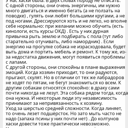
У нас хаски была. В двух словах породу не описать.
С одной стороны, они очень энергичны, им нужно
много двигаться и именно бегать (а не ползать на
поводке) , гулять они любят большими кругами, а не
под ногами. Дрессируются хоть и не легко, но вполне
себе нормально: при желании можно обучить (есть
кинологи, есть курсы ОКД) . Есть у них дурная
привычка рыть землю и подбирать с пола (тут либо
старательно отучивать, либо намордник) . Если
энергию на прогулке собака не израсходовала, будет
выть дома и портить мебель и ремонт. К тому же, из-
за недостатка движения, могут появиться проблемы
с лапами.
С другой стороны, они спокойны в плане выражения
эмоций. Когда хозяин приходит, то они радуются,
прыгают, скулят. Но в отличии от тех же лабрадоров
не ходят по пятам, не бегут знакомиться ко всем. К
другим собакам относятся спокойно: в драку сами
почти никогда не лезут. Эта собака рядом тогда, когда
она нужна. И некоторые люди эту независимость
принимают за непривязанность к хозяину.
Уход за шерстью средней сложности. Когда линяет,
то очень лезет подшёрсток. Но зато мыть часто не
надо (запаха псины у них почти нет) . До колтунов
хаски довести тоже практически невозможно.