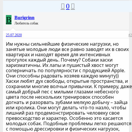
0
B
Burigrinn
Любитель собак
25.07.2020
#2
Им нужны сильнейшие физические нагрузки, но
занятые молодые люди все равно заводят их в своих
квартирах и находят время для интенсивных
прогулок каждый день. Почему? Собаки хаски
харизматичны. Их лапы и пушистый хвост могут
соперничать по популярности с продукцией Apple.
Они способны радовать хозяев каждую минуту))
Хаски любят дух свободы, открытые пространства, и
сохранили многие волчьи привычки. К примеру, даже
самый добрый пес с милыми глазами небесного
цвета после нескольких тренировок способен
догнать и разорвать зубами мелкую добычу – зайца
или кролика. Они могут делать что-то назло, чтобы
лишний раз продемонстрировать человеку свое
превосходство и характер. Особенно это касается
молодых собак. Подобные проблемы легко решаются
с помощью дрессировки и физических нагрузок,