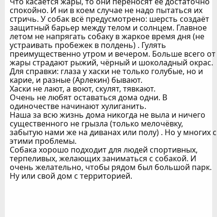
Что касается жары, то они переносят её достаточно
спокойно. И ни в коем случае не надо пытаться их
стричь. У собак всё предусмотрено: шерсть создаёт
защитный барьер между телом и солнцем. Главное
летом не напрягать собаку в жаркое время дня (не
устраивать пробежек в полдень) . Гулять
преимущественно утром и вечером. Больше всего от
жары страдают рыжий, чёрный и шоколадный окрас.
Для справки: глаза у хаски не только голубые, но и
карие, и разные (Арлекин) бывают.
Хаски не лают, а воют, скулят, тявкают.
Очень не любят оставаться дома одни. В
одиночестве начинают хулиганить.
Наша за всю жизнь дома никогда не выла и ничего
существенного не грызла (только мелочёвку,
забытую нами же на диванах или полу) . Но у многих с
этими проблемы.
Собака хорошо подходит для людей спортивных,
терпеливых, желающих заниматься с собакой. И
очень желательно, чтобы рядом был большой парк.
Ну или свой дом с территорией.