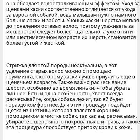
она обладает водоотталкивающим эффектом. Уход за
щенками хаски соответственно отличается от ухода
за взрослой собакой, ведь малышам нужно намного
больше ласки и заботы. У юных хаски шерстка мягкая
до появления остевых волос, поэтому ухаживать за
их шерстью следует более тщательно, а уже в пяти –
или шестимесячном возрасте их шерсть становится
более густой и жесткой.
Стрижка для этой породы неактуальна, а вот
удаление старых волос можно с помощью
грумминга, к которому хаски лучше приучить еще в
щенячьем возрасте. Также важно расчесывание
шерсти, особенно во время линьки, чтобы убрать
лишнее. Есть и одна особенность, хвост всегда
расчесывайте, когда собака лежит, так ей будет
гораздо комфортнее. Для этих процедур подойдет
щетка из щетины, которая является хорошим
помощником в чистке собак, так как вы, расчесывая,
убираете с шерстяного покрова пыль и грязь, а также
эта процедура способствует притоку крови к коже.