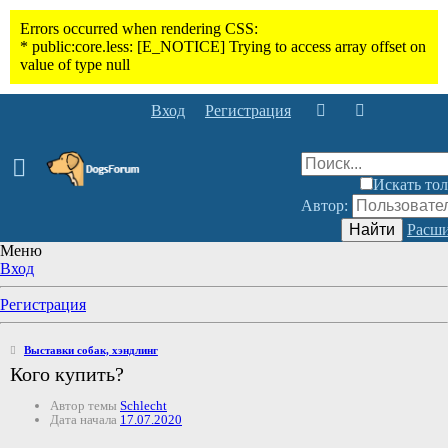
Вход
Регистрация
Искать тол
Автор:
Найти
Расши
Меню
Вход
Регистрация
Выставки собак, хэндлинг
Кого купить?
Автор темы
Schlecht
Дата начала
17.07.2020