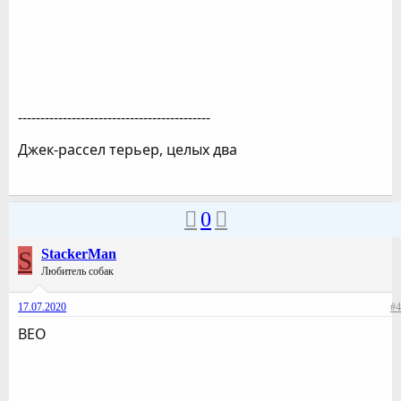
-------------------------------------------
Джек-рассел терьер, целых два
0
S
StackerMan
Любитель собак
17.07.2020
#4
ВЕО