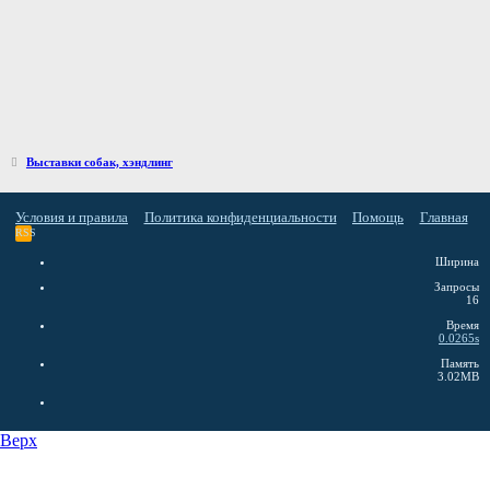
Выставки собак, хэндлинг
Условия и правила
Политика конфиденциальности
Помощь
Главная
RSS
Ширина
Запросы
16
Время
0.0265s
Память
3.02MB
Верх