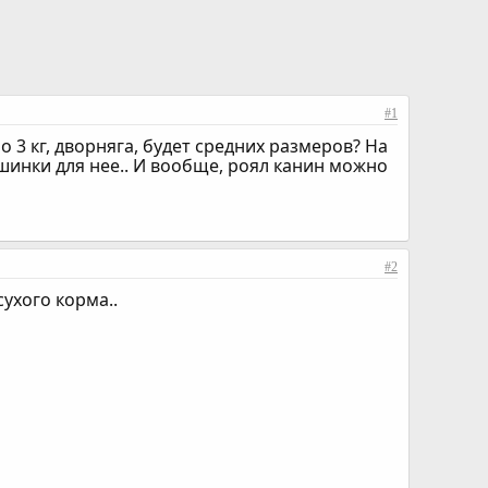
#1
3 кг, дворняга, будет средних размеров? На
ошинки для нее.. И вообще, роял канин можно
#2
ухого корма..