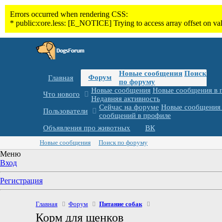
Новые сообщения
Поиск
Форум
Главная
по форуму
Новые сообщения
Новые сообщения в 
Что нового
Недавняя активность
Сейчас на форуме
Новые сообщения 
Пользователи
сообщений в профиле
Объявления про животных
ВК
Новые сообщения
Поиск по форуму
Меню
Вход
Регистрация
Главная
Форум
Питание собак
Корм для щенков