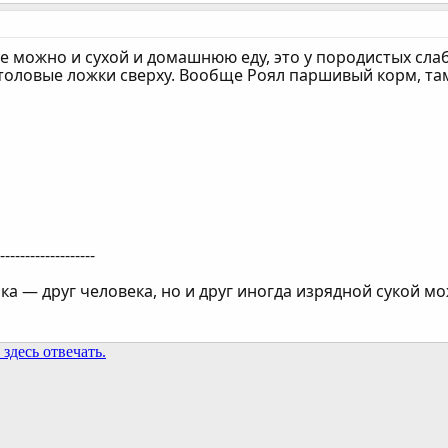
е можно и сухой и домашнюю еду, это у породистых сла
толовые ложки сверху. Вообще Роял паршивый корм, там
--------------------
ка — друг человека, но и друг иногда изрядной сукой мо
здесь отвечать.
та