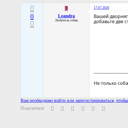
17.07.2020
L
0
Вашей дворняг
Leandra
Любитель собак
добавьте две с
-----------------------
Не только соба
Вам необходимо войти или зарегистрироваться, чтобы 
Facebook
Twitter
Pinterest
WhatsApp
Электронная поч
Ссылка
Поделиться: