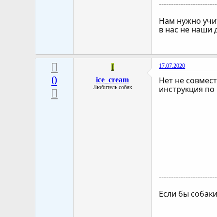
-----------------------
Нам нужно учит
в нас не наши 
17.07.2020
I
0
Нет не совмест
ice_cream
Любитель собак
инструкция по
-----------------------
Если бы собак