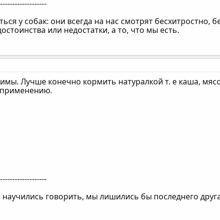
--------------------
ься у собак: они всегда на нас смотрят бесхитростно, б
достоинства или недостатки, а то, что мы есть.
имы. Лучше конечно кормить натуралкой т. е каша, мясо 
 применению.
--------------------
и научились говорить, мы лишились бы последнего друга