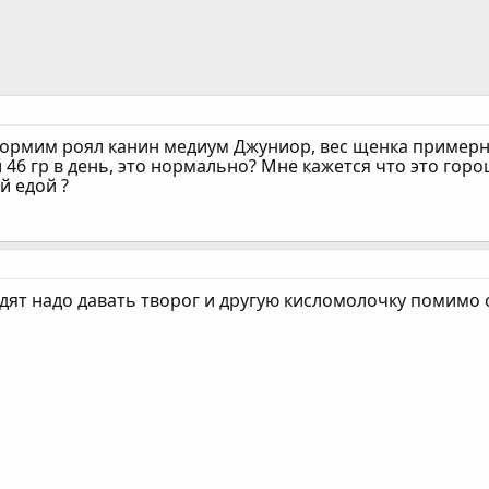
кормим роял канин медиум Джуниор, вес щенка примерно 
й 46 гр в день, это нормально? Мне кажется что это гор
й едой ?
ят надо давать творог и другую кисломолочку помимо с