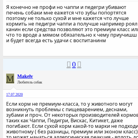
Я конечно не профи но чаппи и педегри убивают
печень собаки мне еажется что зубы попортятся
поэтому не только сухой и мне кажется что лучше
кормить не педигри чаппи а получше например роял
канин если средства позволяют это премиум класс ил
что то вроде а мямом обязательно к чему приучишш
и будет всегда есть удачи с воспитанинм
0
M
Makelv
Любитель собак
17.07.2020
Если корм не премиум-класса, то у животного могут
возникнуть проблемы с пищеварением, деснами,
зубами и проч. От некоторых производителей кормов
таких как Чаппи, Педигри, Вискас, Китикет, даже
погибают. Если сухой корм какой-то марки не подход
животному ( без разницы, премиум или эконом класс) 
то может начаться аллергическая реакция - вплоть д