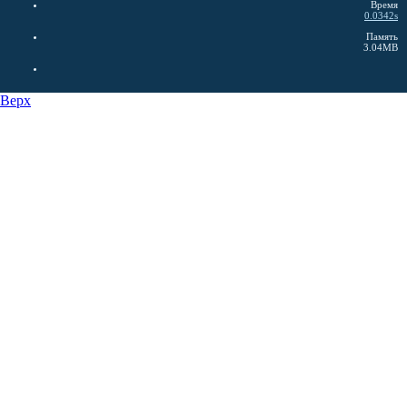
Время
0.0342s
Память
3.04MB
Верх