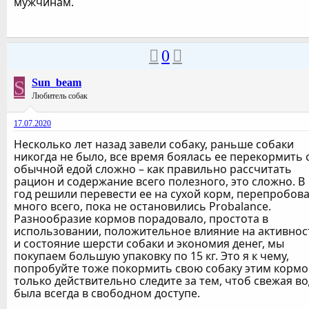
мужчинам.
0
S
Sun_beam
Любитель собак
17.07.2020
Несколько лет назад завели собаку, раньше собаки
никогда не было, все время боялась ее перекормить 
обычной едой сложно – как правильно рассчитать
рацион и содержание всего полезного, это сложно. В
год решили перевести ее на сухой корм, перепробов
много всего, пока не остановились Probalance.
Разнообразие кормов порадовало, простота в
использовании, положительное влияние на активнос
и состояние шерсти собаки и экономия денег, мы
покупаем большую упаковку по 15 кг. Это я к чему,
попробуйте тоже покормить свою собаку этим кормо
только действительно следите за тем, чтоб свежая в
была всегда в свободном доступе.