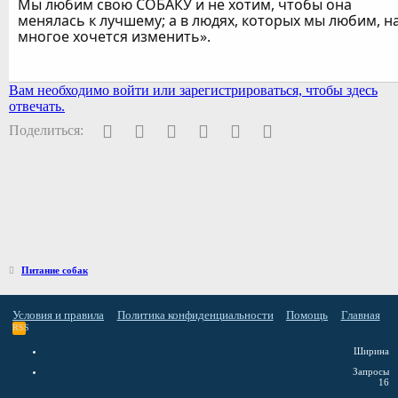
Мы любим свою СОБАКУ и не хотим, чтобы она
менялась к лучшему; а в людях, которых мы любим, н
многое хочется изменить».
Вам необходимо войти или зарегистрироваться, чтобы здесь
отвечать.
Facebook
Twitter
Pinterest
WhatsApp
Электронная почта
Ссылка
Поделиться:
Питание собак
Условия и правила
Политика конфиденциальности
Помощь
Главная
RSS
Ширина
Запросы
16