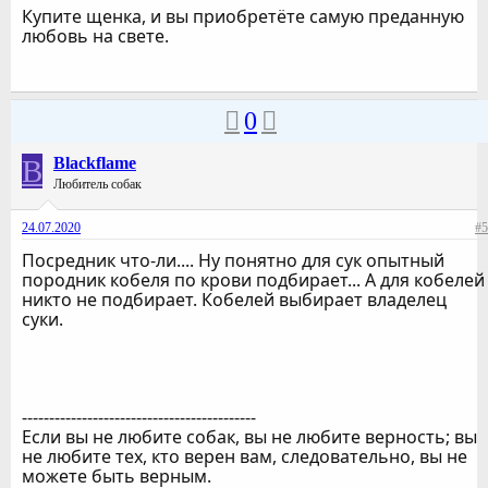
Купите щенка, и вы приобретёте самую преданную
любовь на свете.
0
B
Blackflame
Любитель собак
24.07.2020
#5
Посредник что-ли.... Ну понятно для сук опытный
породник кобеля по крови подбирает... А для кобелей
никто не подбирает. Кобелей выбирает владелец
суки.
-------------------------------------------
Если вы не любите собак, вы не любите верность; вы
не любите тех, кто верен вам, следовательно, вы не
можете быть верным.