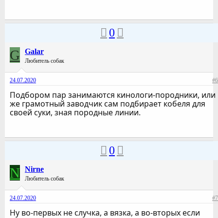
0
G
Galar
Любитель собак
24.07.2020
#6
Подбором пар занимаются кинологи-породники, или
же грамотный заводчик сам подбирает кобеля для
своей суки, зная породные линии.
0
N
Nirne
Любитель собак
24.07.2020
#7
Ну во-первых не случка, а вязка, а во-вторых если