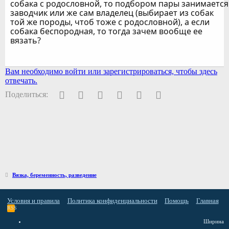
собака с родословной, то подбором пары занимается
заводчик или же сам владелец (выбирает из собак
той же породы, чтоб тоже с родословной), а если
собака беспородная, то тогда зачем вообще ее
вязать?
Вам необходимо войти или зарегистрироваться, чтобы здесь
отвечать.
Facebook
Twitter
Pinterest
WhatsApp
Электронная почта
Ссылка
Поделиться:
Вязка, беременность, разведение
Условия и правила
Политика конфиденциальности
Помощь
Главная
RSS
Ширина