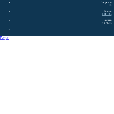
Запросы
16
Время
0.0311s
Память
3.02MB
Верх