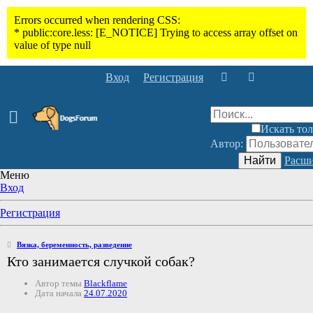
Вход
Регистрация
Искать тол
Автор:
Найти
Расши
Меню
Вход
Регистрация
Вязка, беременность, разведение
Кто занимается случкой собак?
Автор темы
Blackflame
Дата начала
24.07.2020