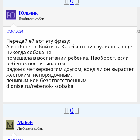
0
Ю
Юльчик
Любитель собак
17.07.2020
#2
Передай ей вот эту фразу:
А вообще не бойтесь. Как бы то ни случилось, еще
никогда собака не
помешала в воспитании ребенка. Наоборот, если
ребенок воспитывается
рядом с четвероногим другом, вряд ли он вырастет
жестоким, непорядочным,
ленивым или безответственным.
dionise.ru/rebenok-i-sobaka
0
M
Makelv
Любитель собак