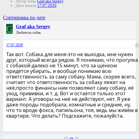
Автор темы
Graf aka Sergey
Дата начала
17.07.2020
Сортировка по дате
G
Graf aka Sergey
Любитель собак
17.07.2020
#1
Так вот. Собака для меня-это не выходка, мне нужен
друг, который всегда рядом. Я понимаю, что прогулка
с собакой-далеко не 15 минут, что за щенком
придётся убирать, и вообще понимаю всю
ответственность за саму собаку. Мама, скорее всего,
считает что ответственность за собаку ляжет на
неё,просто финансы нам позволяют саму собаку, её
уход, прививки, и т. д. Вот и остаётся только этот
вариант. А уговоры на неё не действуют, нет. Я уже
даже породы подобрала, комнатные и средние, ну,
что то вроде фокса, папильона, тоя, ведь мы живём в
квартире. Что делать? Подскажите, пожалуйста.