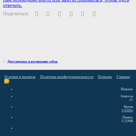
отвечать.
Facebook
Twitter
Pinterest
WhatsApp
Электронная почта
Ссылка
Поделиться:
Дрессировка и воспитание собак
Условия и правила
Политика конфиденциальности
Помощь
Главная
RSS
Ширина
Запросы
21
Время
0.0389s
Память
3.22MB