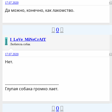
17.07.2020
#2
Да можно, конечно, как лакомство.
0
I
I_LoVe_MiNeCrAfT
Любитель собак
17.07.2020
#3
Нет.
-------------------------------------------
Глупая собака громко лает.
0