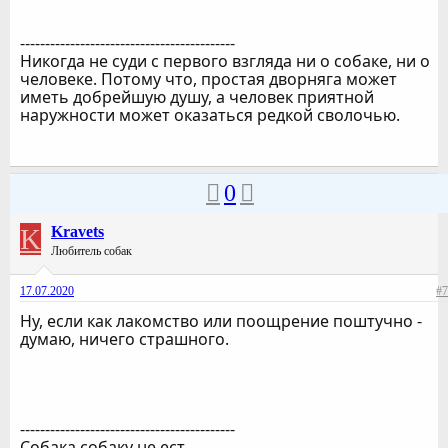
-------------------------------------------
Никогда не суди с первого взгляда ни о собаке, ни о
человеке. Потому что, простая дворняга может
иметь добрейшую душу, а человек приятной
наружности может оказаться редкой сволочью.
0
K
Kravets
Любитель собак
17.07.2020
#7
Ну, если как лакомство или поощрение поштучно -
думаю, ничего страшного.
-------------------------------------------
Собака собаку не ест.