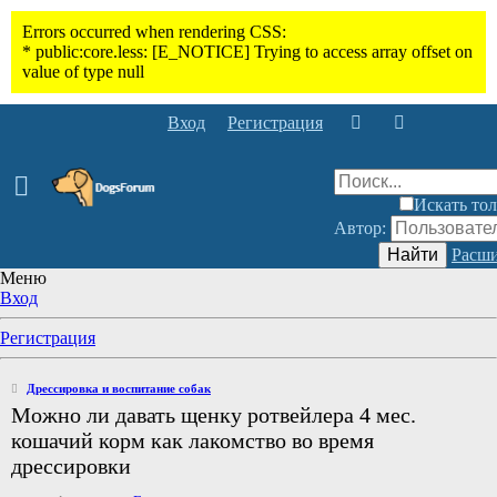
Вход
Регистрация
Искать тол
Автор:
Найти
Расши
Меню
Вход
Регистрация
Дрессировка и воспитание собак
Можно ли давать щенку ротвейлера 4 мес.
кошачий корм как лакомство во время
дрессировки