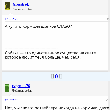
G
Gresstrok
Любитель собак
17.07.2020
#9
А купить корм для щенков СЛАБО?
-------------------------------------------
Собака — это единственное существо на свете,
которое любит тебя больше, чем себя.
0
E
evgenius76
Любитель собак
17.07.2020
#10
Нет, мы своего ротвейлера никогда не кормили, даже