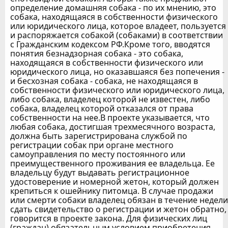
определение домашняя собака - по их мнению, это
собака, находящаяся в собственности физического
или юридического лица, которое владеет, пользуется
и распоряжается собакой (собаками) в соответствии
с Гражданским кодексом РФ.Кроме того, вводятся
понятия безнадзорная собака - это собака,
находящаяся в собственности физического или
юридического лица, но оказавшаяся без попечения -
и бесхозная собака - собака, не находящаяся в
собственности физического или юридического лица,
либо собака, владелец которой не известен, либо
собака, владелец которой отказался от права
собственности на нее.В проекте указывается, что
любая собака, достигшая трехмесячного возраста,
должна быть зарегистрирована службой по
регистрации собак при органе местного
самоуправления по месту постоянного или
преимущественного проживания ее владельца. Ее
владельцу будут выдавать регистрационное
удостоверение и номерной жетон, который должен
крепиться к ошейнику питомца. В случае продажи
или смерти собаки владелец обязан в течение недели
сдать свидетельство о регистрации и жетон обратно,
говорится в проекте закона. Для физических лиц
(граждан) обязательным условием приобретения