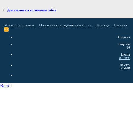
Дрессировка и воспитание собак
Условия и правила
Политика конфиденциальности
Помощь
Главная
RSS
Ширина
Запросы
16
Время
0.0299s
Память
3.05MB
Верх