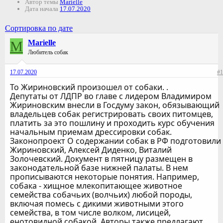
Автор темы
Marielle
Дата начала
17.07.2020
Сортировка по дате
M
Marielle
Любитель собак
17.07.2020
#1
То Жириновский произошел от собаки. .
Депутаты от ЛДПР во главе с лидером Владимиром
Жириновским внесли в Госдуму закон, обязывающий
владельцев собак регистрировать своих питомцев,
платить за это пошлину и проходить курс обучения
начальным приемам дрессировки собак.
Законопроект О содержании собак в РФ подготовили
Жириновский, Алексей Диденко, Виталий
Золочевский. Документ в пятницу размещен в
законодательной базе нижней палаты. В нем
прописываются некоторые понятия. Например,
собака - хищное млекопитающее животное
семейства собачьих (волчьих) любой породы,
включая помесь с дикими животными этого
семейства, в том числе волком, лисицей,
енотовидной собакой. Авторы также предлагают