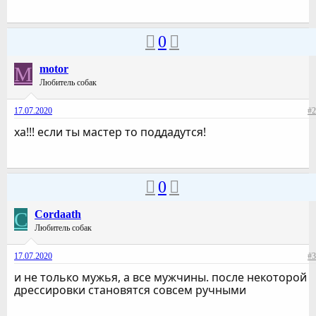
0
M
motor
Любитель собак
17.07.2020
#2
ха!!! если ты мастер то поддадутся!
0
C
Cordaath
Любитель собак
17.07.2020
#3
и не только мужья, а все мужчины. после некоторой
дрессировки становятся совсем ручными