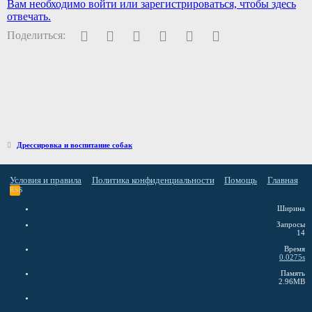
Вам необходимо войти или зарегистрироваться, чтобы здесь
отвечать.
Facebook
Twitter
Pinterest
WhatsApp
Электронная почта
Ссылка
Поделиться:
Дрессировка и воспитание собак
Условия и правила
Политика конфиденциальности
Помощь
Главная
RSS
Ширина
Запросы
14
Время
0.0275s
Память
2.96MB