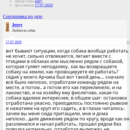
Автор темы
Jerry
Дата начала
17.07.2020
Сортировка по дате
J
Jerry
Любитель собак
17.07.2020
#1
вот бывают ситуации, когда собака вообще работать
не хочет, сильно отвлекается, летает вместе с
птицами в облаках или мысленно рядом с собакой,
которая гуляет неподалеку.. как вы возвращаете
собаку на землю, как провоцируете её работать?
сёдня у моего Арчика был вот такой день... сначало
всё было неплохо, отработали команду рядом на
месте, а потом.. а потом его как переклинело, и на
лакомство, и на хозяйку ему фиолетово, какая-то
собака вдалеке интереснее, в общем шаг- остановка
отработана ужасно, приходилось постоянно рывком
и нажатием на круп его садить, а в глазах читалось:
зачем вы меня сюда притащили, мне и дома
неплохо.. дале движение рядом по кругу, вроде как он
расклинился и начал работать, прошел рядом без
поводка нормально, отработал выдержку, не