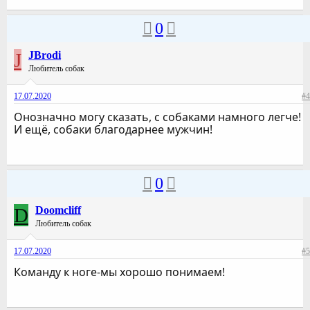
0
J
JBrodi
Любитель собак
17.07.2020
#4
Онозначно могу сказать, с собаками намного легче!
И ещё, собаки благодарнее мужчин!
0
D
Doomcliff
Любитель собак
17.07.2020
#5
Команду к ноге-мы хорошо понимаем!