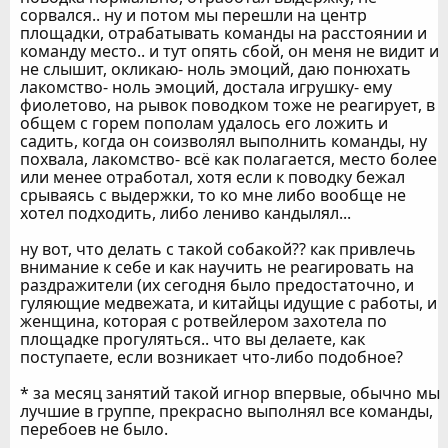
сорвался.. ну и потом мы перешли на центр
площадки, отрабатывать команды на расстоянии и
команду место.. и тут опять сбой, он меня не видит и
не слышит, окликаю- ноль эмоций, даю понюхать
лакомство- ноль эмоций, достала игрушку- ему
фиолетово, на рывок поводком тоже не реагирует, в
общем с горем пополам удалось его ложить и
садить, когда он соизволял выполнить команды, ну
похвала, лакомство- всё как полагается, место более
или менее отработал, хотя если к поводку бежал
срываясь с выдержки, то ко мне либо вообще не
хотел подходить, либо лениво кандылял...
ну вот, что делать с такой собакой?? как привлечь
внимание к себе и как научить не реагировать на
раздражители (их сегодня было предостаточно, и
гуляющие медвежата, и китайцы идущие с работы, и
женщина, которая с ротвейлером захотела по
площадке прогуляться.. что вы делаете, как
поступаете, если возникает что-либо подобное?
* за месяц занятий такой игнор впервые, обычно мы
лучшие в группе, прекрасно выполнял все команды,
перебоев не было.