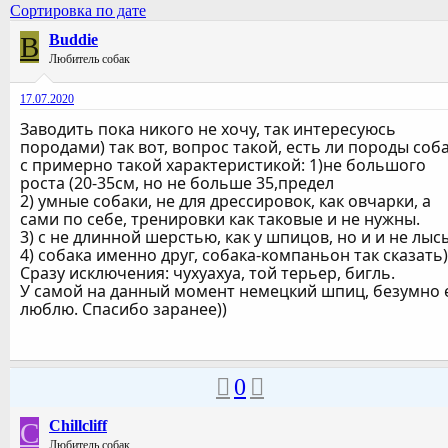
Сортировка по дате
B
Buddie
Любитель собак
17.07.2020
Заводить пока никого не хочу, так интересуюсь
породами) так вот, вопрос такой, есть ли породы соб
с примерно такой характеристикой: 1)не большого
роста (20-35см, но не больше 35,предел
2) умные собаки, не для дрессировок, как овчарки, а
сами по себе, тренировки как таковые и не нужны.
3) с не длинной шерстью, как у шпицов, но и и не лыс
4) собака именно друг, собака-компаньон так сказать)
Сразу исключения: чухуахуа, той терьер, бигль.
У самой на данный момент немецкий шпиц, безумно 
люблю. Спасибо заранее))
0
C
Chillcliff
Любитель собак