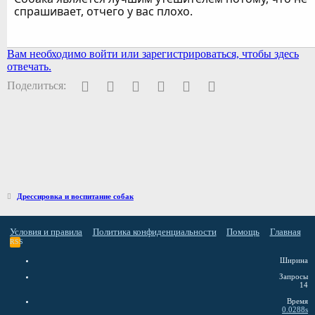
спрашивает, отчего у вас плохо.
Вам необходимо войти или зарегистрироваться, чтобы здесь
отвечать.
Facebook
Twitter
Pinterest
WhatsApp
Электронная почта
Ссылка
Поделиться:
Дрессировка и воспитание собак
Условия и правила
Политика конфиденциальности
Помощь
Главная
RSS
Ширина
Запросы
14
Время
0.0288s