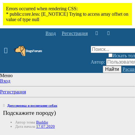
Вход
Регистрация
Искать тол
Автор:
Найти
Расши
Меню
Вход
Регистрация
Дрессировка и воспитание собак
Подскажите породу)
Автор темы
Buddie
Дата начала
17.07.2020