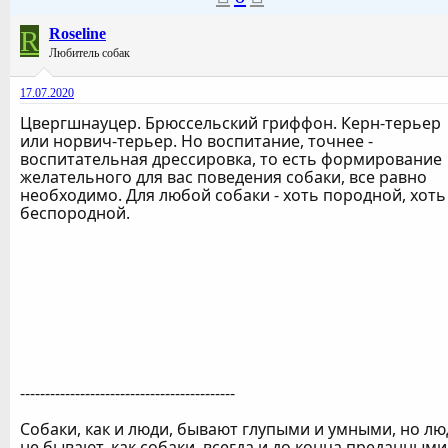
R
Roseline
Любитель собак
17.07.2020
Цвергшнауцер. Брюссельский гриффон. Керн-терьер
или норвич-терьер. Но воспитание, точнее -
воспитательная дрессировка, то есть формирование
желательного для вас поведения собаки, все равно
необходимо. Для любой собаки - хоть породной, хоть
беспородной.
-------------------------------------------
Собаки, как и люди, бывают глупыми и умными, но лю
не бывают, как собаки, всегда и до конца преданными