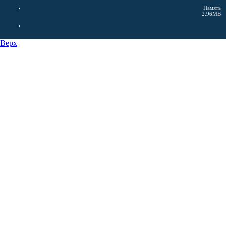
Память
2.96MB
Верх