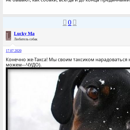
0
L
Lucky Ma
Любитель собак
17.07.2020
Конечно же-Такса! Мы своим таксиком нарадоваться 
можем---ЧУДО).