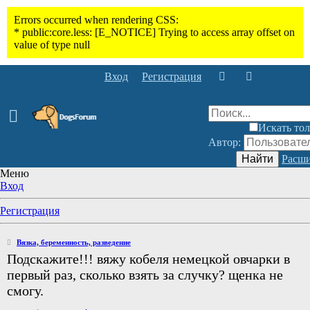
Вход
Регистрация
Искать тол
Автор:
Найти
Расши
Меню
Вход
Регистрация
Вязка, беременность, разведение
Подскажите!!! вяжу кобеля немецкой овчарки в
первый раз, сколько взять за случку? щенка не
смогу.