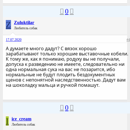
0
Z
Zuluktilar
Любитель собак
17.07.2020
#4
А думаете много дадут? С вязок хорошо
зарабатывают только хорошие выставочные кобели.
К тому же, как я понимаю, родуху вы не получали,
допуска к разведению не имеете, следовательно ни
одна нормальная сука на вас не позарится, ибо
нормальные не будут плодить бездокументных
щенов с непонятной наследственностью. Дадут вам
на шоколадку мальца и ручкой помашут.
0
I
ice_cream
Любитель собак