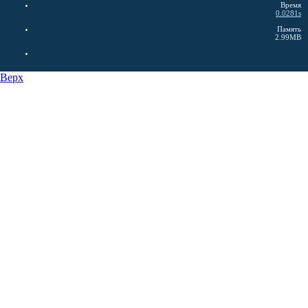
Время
0.0281s
Память
2.99MB
Верх