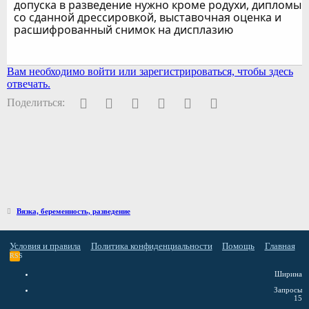
допуска в разведение нужно кроме родухи, дипломы
со сданной дрессировкой, выставочная оценка и
расшифрованный снимок на дисплазию
Вам необходимо войти или зарегистрироваться, чтобы здесь
отвечать.
Facebook
Twitter
Pinterest
WhatsApp
Электронная почта
Ссылка
Поделиться:
Вязка, беременность, разведение
Условия и правила
Политика конфиденциальности
Помощь
Главная
RSS
Ширина
Запросы
15