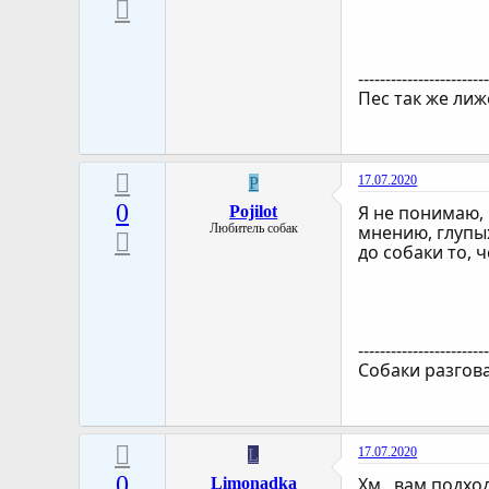
-----------------------
Пес так же лиж
17.07.2020
P
0
Я не понимаю, 
Pojilot
Любитель собак
мнению, глупых
до собаки то, 
-----------------------
Собаки разгова
17.07.2020
L
0
Хм.. вам подхо
Limonadka