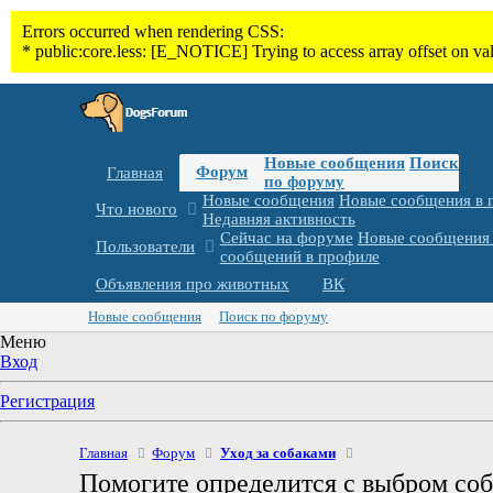
Новые сообщения
Поиск
Форум
Главная
по форуму
Новые сообщения
Новые сообщения в 
Что нового
Недавняя активность
Сейчас на форуме
Новые сообщения 
Пользователи
сообщений в профиле
Объявления про животных
ВК
Новые сообщения
Поиск по форуму
Меню
Вход
Регистрация
Главная
Форум
Уход за собаками
Помогите определится с выбром со