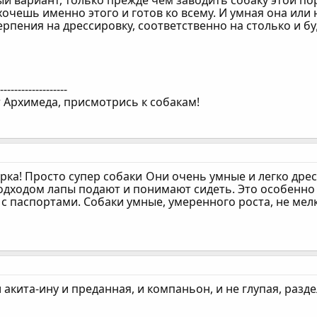
ый вариант, только прежде чем заводить собаку этой по
хочешь именно этого и готов ко всему. И умная она или 
рпения на дрессировку, соответственно на столько и бу
--------------------
 Архимеда, присмотрись к собакам!
рка! Просто супер собаки
Они очень умные и легко дрес
дходом лапы подают и понимают сидеть. Это особенно 
с паспортами. Собаки умные, умеренного роста, не мелк
акита-ину и преданная, и компаньон, и не глупая, раздел