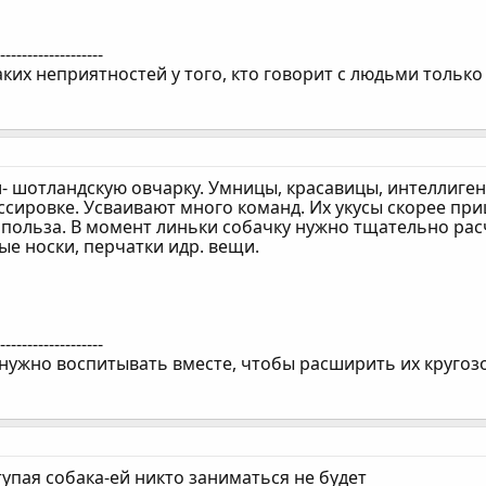
--------------------
ких неприятностей у того, кто говорит с людьми только
- шотландскую овчарку. Умницы, красавицы, интеллигент
сировке. Усваивают много команд. Их укусы скорее прищи
 польза. В момент линьки собачку нужно тщательно расч
е носки, перчатки идр. вещи.
--------------------
 нужно воспитывать вместе, чтобы расширить их кругоз
тупая собака-ей никто заниматься не будет