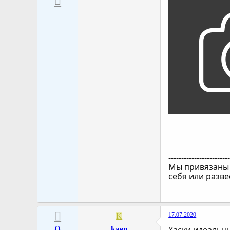
-----------------------
Мы привязаны к
себя или разве
17.07.2020
K
kaen