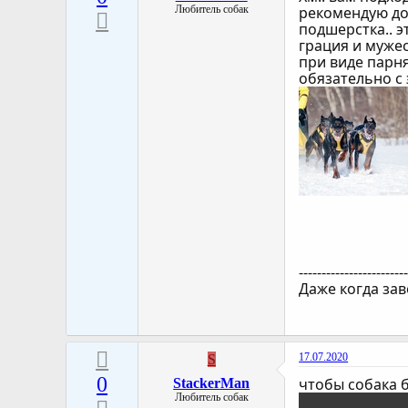
Любитель собак
рекомендую до
подшерстка.. э
грация и мужес
при виде парня
обязательно с 
-----------------------
Даже когда зав
17.07.2020
S
0
чтобы собака б
StackerMan
Любитель собак