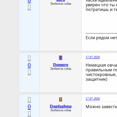
0
Хаски идеальн
Любитель собак
уверен что ты 
потратишь и те
-----------------------
Если рядом нет
17.07.2020
D
0
Немецкая овча
Dumuro
Любитель собак
правильным по
чистокровные, 
защитник)
17.07.2020
D
0
Можно завести 
Dagdaghma
Любитель собак