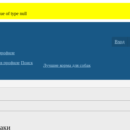
Вход
профиле
в профиле
Поиск
Лучшие корма для собак
баки