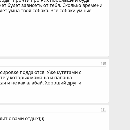
роды, прочти про них побольше и будь
нет будет зависеть от тебя. Сколько времени
дет умна твоя собака. Все собаки умные.
#10
сировке поддаются. Уже кутятами с
те у которых мамаша и папаша
ая и не как алабай. Хороший друг и
#11
ит с вами отдых))))