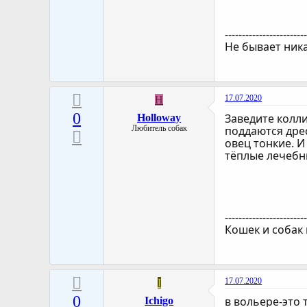
-----------------------
Не бывает ника
17.07.2020
H
0
Заведите колли
Holloway
Любитель собак
поддаются дрес
овец тонкие. И
тёплые лечебны
-----------------------
Кошек и собак
17.07.2020
I
0
в вольере-это 
Ichigo