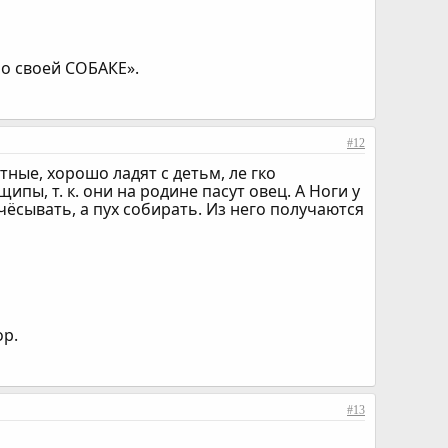
 о своей СОБАКЕ».
#12
ные, хорошо ладят с детьм, ле гко
пы, т. к. они на родине пасут овец. А Ноги у
ёсывать, а пух собирать. Из него получаются
ор.
#13