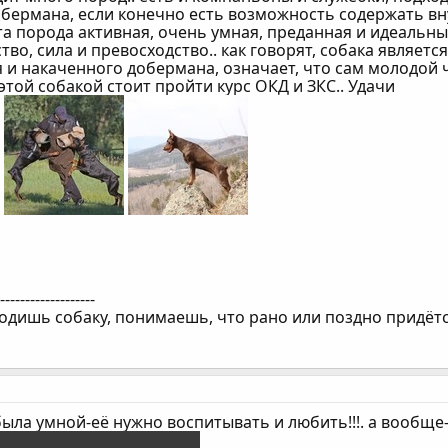
бермана, если конечно есть возможность содержать вну
та порода активная, очень умная, преданная и идеальны
тво, сила и превосходство.. как говорят, собака являет
 и накаченного добермана, означает, что сам молодой 
этой собакой стоит пройти курс ОКД и ЗКС.. Удачи
--------------------
одишь собаку, понимаешь, что рано или поздно придётся
ыла умной-её нужно воспитывать и любить!!!. а вообще-т