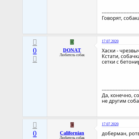
-----------------------
Говорят, собак
17.07.2020
D
0
Хаски - чрезвы
DONAT
Любитель собак
Кстати, собачк
сетки с бетон
-----------------------
Да, конечно, с
не другим соба
17.07.2020
C
0
доберман, рот
Californian
Любитель собак