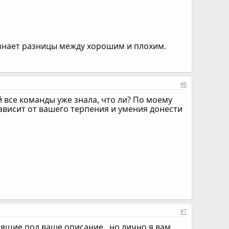
е знает разницы между хорошим и плохим.
#6
й все команды уже знала, что ли? По моему
зависит от вашего терпения и умения донести
#7
дящие под ваше описание.. но лично я вам