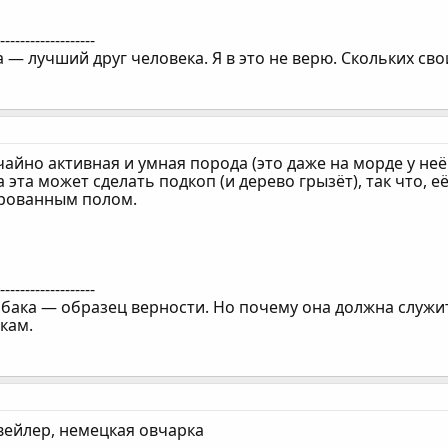
--------------------
а — лучший друг человека. Я в это не верю. Скольких св
чайно активная и умная порода (это даже на морде у неё
а эта может сделать подкоп (и дерево грызёт), так что,
ированным полом.
--------------------
обака — образец верности. Но почему она должна служи
кам.
вейлер, немецкая овчарка