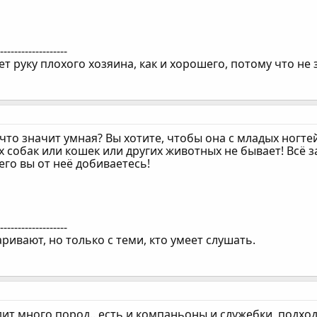
--------------------
ет руку плохого хозяина, как и хорошего, потому что н
что значит умная? Вы хотите, чтобы она с младых ногте
 собак или кошек или других животных не бывает! Всё 
чего вы от неё добиваетесь!
--------------------
ривают, но только с теми, кто умеет слушать.
дит много пород.. есть и компаньоны и служебки, подхо