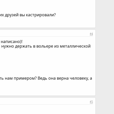
оих друзей вы кастрировали?
#4
 написано)!
 её нужно держать в вольере из металлической
ть нам примером? Ведь она верна человеку, а
#5