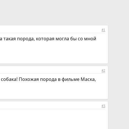
#1
на такая порода, которая могла бы со мной
#2
 собака! Похожая порода в фильме Маска,
#3