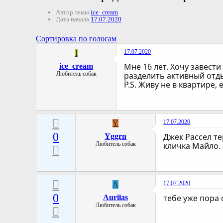
Автор темы
ice_cream
Дата начала
17.07.2020
Сортировка по голосам
17.07.2020
I
Мне 16 лет. Хочу завести
ice_cream
Любитель собак
разделить активный отдых
P.S. Живу не в квартире,
17.07.2020
Y
0
Джек Рассел т
Yggrn
Любитель собак
кличка Майло.
17.07.2020
A
0
тебе уже пора 
Aurilas
Любитель собак