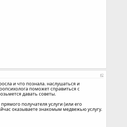
#2
росла и что познала. наслушаться и
зоопсихолога поможет справиться с
озьмется давать советы.
т прямого получателя услуги (или его
ейчас оказываете знакомым медвежью услугу.