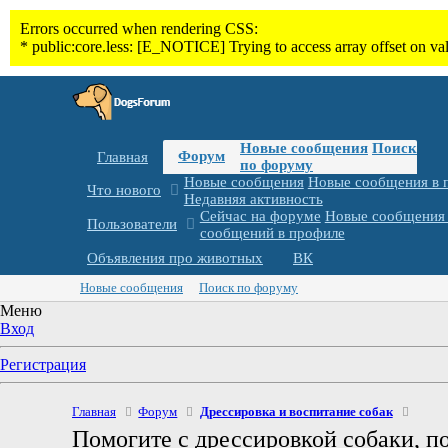
Новые сообщения
Поиск
Форум
Главная
по форуму
Новые сообщения
Новые сообщения в 
Что нового
Недавняя активность
Сейчас на форуме
Новые сообщения 
Пользователи
сообщений в профиле
Объявления про животных
ВК
Новые сообщения
Поиск по форуму
Меню
Вход
Регистрация
Главная
Форум
Дрессировка и воспитание собак
Помогите с дрессировкой собаки, п