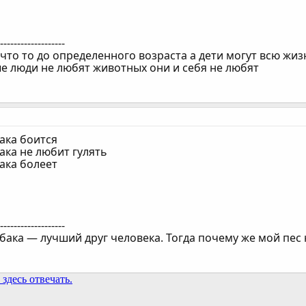
--------------------
что то до определенного возраста а дети могут всю жи
ые люди не любят животных они и себя не любят
бака боится
бака не любит гулять
бака болеет
--------------------
обака — лучший друг человека. Тогда почему же мой пес 
здесь отвечать.
та