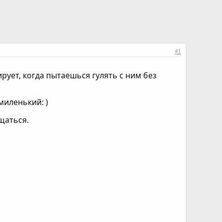
#1
рует, когда пытаешься гулять с ним без
миленький: )
ащаться.