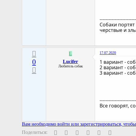
-----------------------
Собаки портят 
черствые и зл
17.07.2020
L
0
1 вариант - со
Lucifer
Любитель собак
2 вариант - со
3 вариант - со
-----------------------
Все говорят, с
Вам необходимо войти или зарегистрироваться, чтобы 
Facebook
Twitter
Pinterest
WhatsApp
Электронная поч
Ссылка
Поделиться: