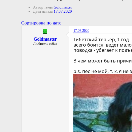
Автор темы
Goldmaster
Дата начала
17.07.2020
Сортировка по дате
17.07.2020
G
Тибетский терьер, 1 год
Goldmaster
Любитель собак
всего боится, ведет мал
поводка - убегает к подъ
В чем может быть причин
p.s. пес не мой, т. к. я