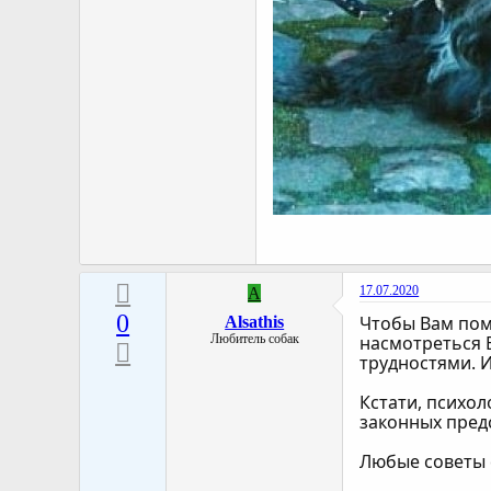
17.07.2020
A
0
Чтобы Вам помо
Alsathis
Любитель собак
насмотреться 
трудностями. 
Кстати, психол
законных пред
Любые советы 