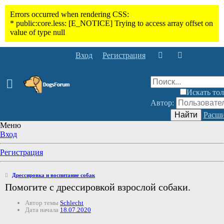
Вход
Регистрация
Искать тол
Автор:
Найти
Расши
Меню
Вход
Регистрация
Дрессировка и воспитание собак
Помогите с дрессировкой взрослой собаки.
Автор темы
Schlecht
Дата начала
18.07.2020