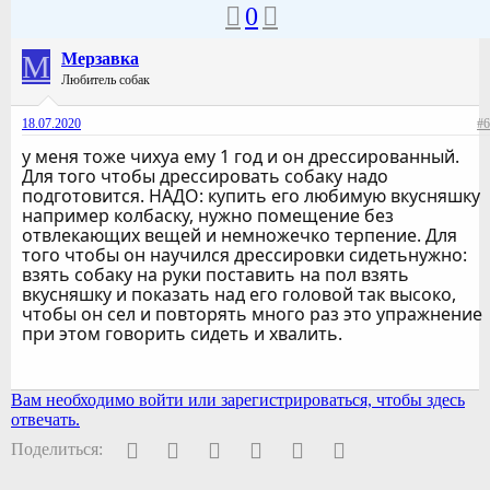
0
М
Мерзавка
Любитель собак
18.07.2020
#6
у меня тоже чихуа ему 1 год и он дрессированный.
Для того чтобы дрессировать собаку надо
подготовится. НАДО: купить его любимую вкусняшку
например колбаску, нужно помещение без
отвлекающих вещей и немножечко терпение. Для
того чтобы он научился дрессировки сидетьнужно:
взять собаку на руки поставить на пол взять
вкусняшку и показать над его головой так высоко,
чтобы он сел и повторять много раз это упражнение
при этом говорить сидеть и хвалить.
Вам необходимо войти или зарегистрироваться, чтобы здесь
отвечать.
Facebook
Twitter
Pinterest
WhatsApp
Электронная почта
Ссылка
Поделиться: