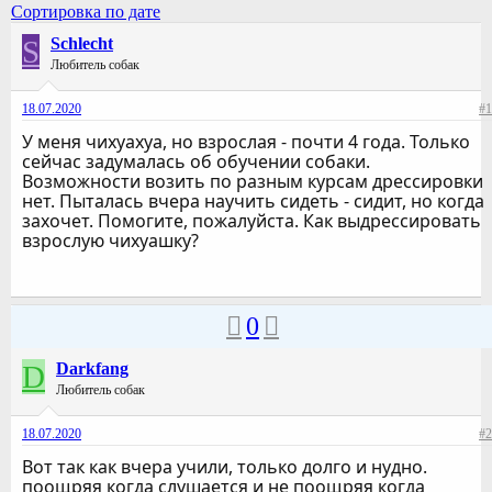
Сортировка по дате
S
Schlecht
Любитель собак
18.07.2020
#1
У меня чихуахуа, но взрослая - почти 4 года. Только
сейчас задумалась об обучении собаки.
Возможности возить по разным курсам дрессировки
нет. Пыталась вчера научить сидеть - сидит, но когда
захочет. Помогите, пожалуйста. Как выдрессировать
взрослую чихуашку?
0
D
Darkfang
Любитель собак
18.07.2020
#2
Вот так как вчера учили, только долго и нудно.
поощряя когда слушается и не поощряя когда