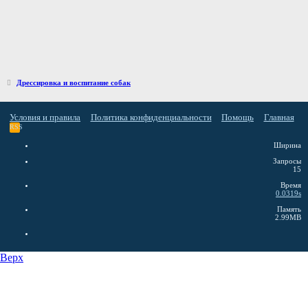
Дрессировка и воспитание собак
Условия и правила
Политика конфиденциальности
Помощь
Главная
RSS
Ширина
Запросы
15
Время
0.0319s
Память
2.99MB
Верх