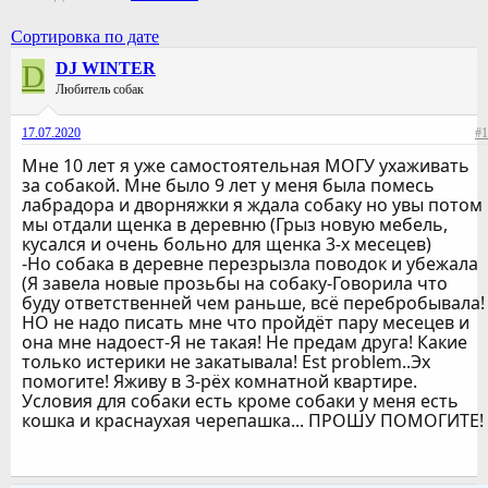
Сортировка по дате
D
DJ WINTER
Любитель собак
17.07.2020
#1
Мне 10 лет я уже самостоятельная МОГУ ухаживать
за собакой. Мне было 9 лет у меня была помесь
лабрадора и дворняжки я ждала собаку но увы потом
мы отдали щенка в деревню (Грыз новую мебель,
кусался и очень больно для щенка 3-х месецев)
-Но собака в деревне перезрызла поводок и убежала
(Я завела новые прозьбы на собаку-Говорила что
буду ответственней чем раньше, всё перебробывала!
НО не надо писать мне что пройдёт пару месецев и
она мне надоест-Я не такая! Не предам друга! Какие
только истерики не закатывала! Est problem..Эх
помогите! Яживу в 3-рёх комнатной квартире.
Условия для собаки есть кроме собаки у меня есть
кошка и краснаухая черепашка... ПРОШУ ПОМОГИТЕ!