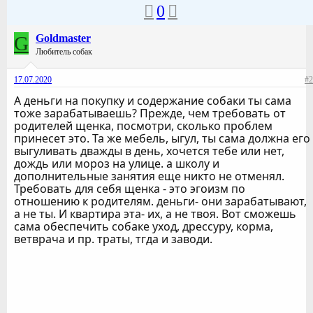
0
G
Goldmaster
Любитель собак
17.07.2020
#2
А деньги на покупку и содержание собаки ты сама
тоже зарабатываешь? Прежде, чем требовать от
родителей щенка, посмотри, сколько проблем
принесет это. Та же мебель, ыгул, ты сама должна его
выгуливать дважды в день, хочется тебе или нет,
дождь или мороз на улице. а школу и
дополнительные занятия еще никто не отменял.
Требовать для себя щенка - это эгоизм по
отношению к родителям. деньги- они зарабатывают,
а не ты. И квартира эта- их, а не твоя. Вот сможешь
сама обеспечить собаке уход, дрессуру, корма,
ветврача и пр. траты, тгда и заводи.