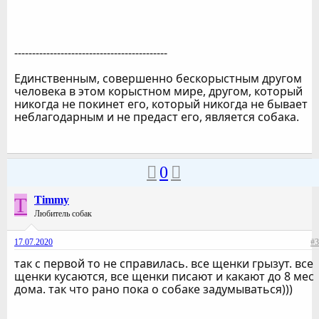
-------------------------------------------
Единственным, совершенно бескорыстным другом
человека в этом корыстном мире, другом, который
никогда не покинет его, который никогда не бывает
неблагодарным и не предаст его, является собака.
0
T
Timmy
Любитель собак
17.07.2020
#3
так с первой то не справилась. все щенки грызут. все
щенки кусаются, все щенки писают и какают до 8 мес
дома. так что рано пока о собаке задумываться)))