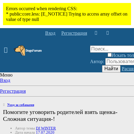
Вход
Регистрация
Искать тол
Автор:
Найти
Расши
Меню
Вход
Регистрация
Уход за собаками
Помогите уговорить родителей взять щенка-
Сложная ситуация-!
Автор темы
DJ WINTER
Дата начала
17.07.2020