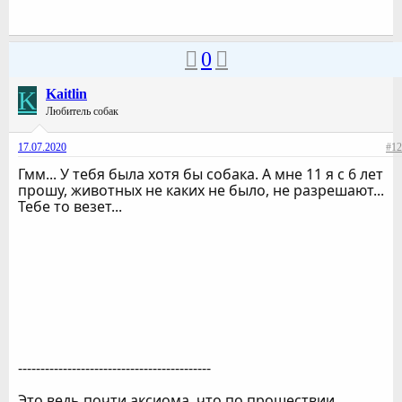
0
K
Kaitlin
Любитель собак
17.07.2020
#12
Гмм... У тебя была хотя бы собака. А мне 11 я с 6 лет
прошу, животных не каких не было, не разрешают...
Тебе то везет...
-------------------------------------------
Это ведь почти аксиома, что по прошествии