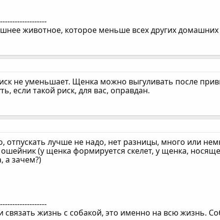
--------------------
шнее животное, которое меньше всех других домашних 
иск не уменьшает. Щенка можно выгуливать после прив
ь, если такой риск, для вас, оправдан.
, отпускать лучше не надо, нет разницы, много или нем
 ошейник (у щенка формируется скелет, у щенка, носяще
, а зачем?)
--------------------
 связать жизнь с собакой, это именно на всю жизнь. Соб