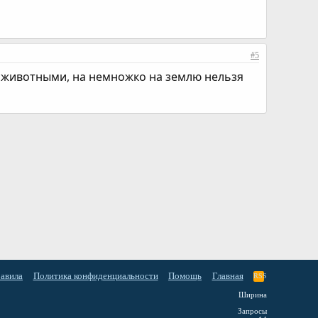
#5
ми животными, на немножко на землю нельзя
равила
Политика конфиденциальности
Помощь
Главная
RSS
Ширина
Запросы