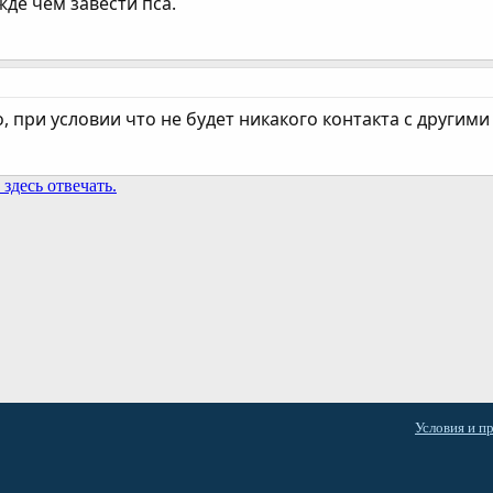
жде чем завести пса.
, при условии что не будет никакого контакта с други
здесь отвечать.
та
Условия и п