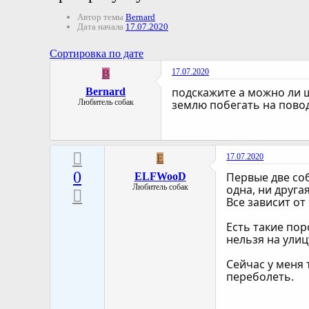
Автор темы
Bernard
Дата начала
17.07.2020
Сортировка по дате
17.07.2020
B
подскажите а можно ли щ
Bernard
Любитель собак
землю побегать на пово
17.07.2020
E
0
Первые две со
ELFWooD
Любитель собак
одна, ни друга
Все зависит от
Есть такие пор
нельзя на улиц
Сейчас у меня
переболеть.