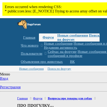
Новые сообщения
Поиск
Форум
Главная
по форуму
Новые сообщения
Новые сообщения в 
Что нового
Недавняя активность
Сейчас на форуме
Новые сообщения 
Пользователи
сообщений в профиле
Объявления про животных
ВК
Новые сообщения
Поиск по форуму
Меню
Вход
Регистрация
Главная
Форум
Вопросы про товары для собак
про прогулку...