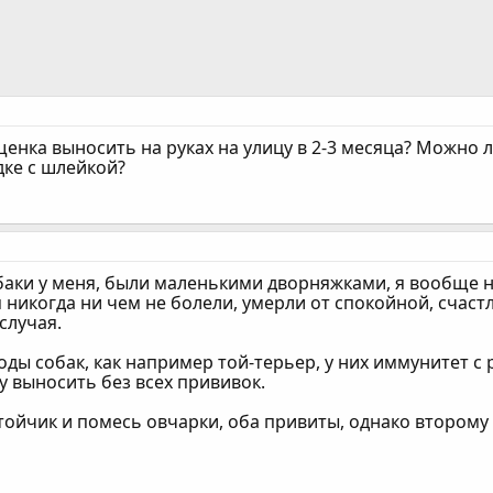
енка выносить на руках на улицу в 2-3 месяца? Можно л
дке с шлейкой?
баки у меня, были маленькими дворняжками, я вообще н
я никогда ни чем не болели, умерли от спокойной, счаст
 случая.
оды собак, как например той-терьер, у них иммунитет с 
у выносить без всех прививок.
 тойчик и помесь овчарки, оба привиты, однако второму