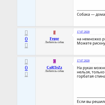
-----------------------
Собака — дома
17.07.2020
F
0
на немножко р
Fegor
Любитель собак
Можете рискнут
17.07.2020
C
0
На руках можно
CoRTeZz
Любитель собак
нельзя, только
горбатая спина
-----------------------
Если вы решили