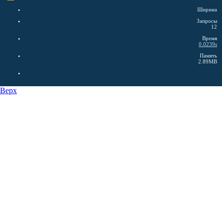
Ширина
Запросы
12
Время
0.0239s
Память
2.89MB
Верх