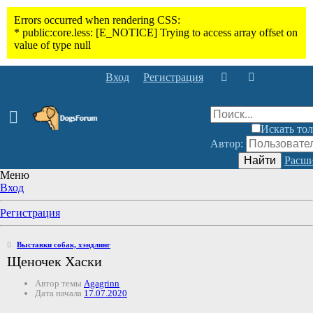
Вход
Регистрация
Искать тол
Автор:
Найти
Расши
Меню
Вход
Регистрация
Выставки собак, хэндлинг
Щеночек Хаски
Автор темы
Agagrinn
Дата начала
17.07.2020