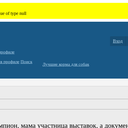
Вход
профиле
в профиле
Поиск
Лучшие корма для собак
мпион, мама участница выставок, а докумен