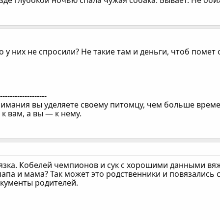
де глубокой ночью спала чужая собака. Бывает. Не оби
о у них не спросили? Не такие там и деньги, чтоб помет
--------------------
имания вы уделяете своему питомцу, чем больше времен
к вам, а вы — к нему.
язка. Кобелей чемпионов и сук с хорошими данными вяж
апа и мама? Так может это родственники и повязались с
кументы родителей.