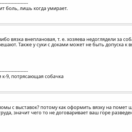
--------------------
т боль, лишь когда умирает.
либо вязка внеплановая, т. е. хозяева недоглядели за со
ешают. Также у суки с доками может не быть допуска к в
--------------------
к-9, потрясающая собачка
ломы с выставок? потому как оформить вязку на помет 
труда, значит чего то не договаривает ваш горе разведе