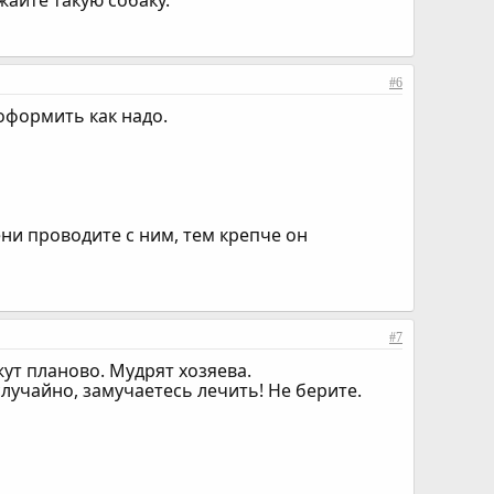
жайте такую собаку.
#6
 оформить как надо.
и проводите с ним, тем крепче он
#7
ут планово. Мудрят хозяева.
лучайно, замучаетесь лечить! Не берите.