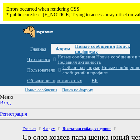
Новые сообщения
Поиск
Форум
Главная
по форуму
Новые сообщения
Новые сообщения в 
Что нового
Недавняя активность
Сейчас на форуме
Новые сообщения 
Пользователи
сообщений в профиле
Объявления про животных
ВК
Новые сообщения
Поиск по форуму
Меню
Вход
Регистрация
Главная
Форум
Выставки собак, хэндлинг
Со слов хозяев папа щенка юный че