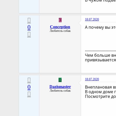
В чужом подъез
18.07.2020
C
0
А почему вы эт
Conception
Любитель собак
-----------------------
Чем больше вн
привязывается 
18.07.2020
D
0
Внеплановая в
Dazismaster
Любитель собак
В одном доме п
Посмотрите до