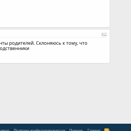
#12
енты родителей. Склоняюсь к тому, что
родственники
равила
Политика конфиденциальности
Помощь
Главная
RSS