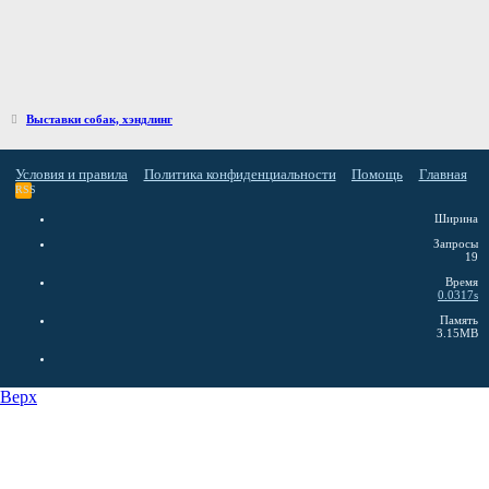
Выставки собак, хэндлинг
Условия и правила
Политика конфиденциальности
Помощь
Главная
RSS
Ширина
Запросы
19
Время
0.0317s
Память
3.15MB
Верх