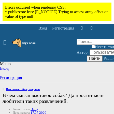
Вход
Регистрация
Искать тол
Автор:
Найти
Расши
Меню
Вход
Регистрация
Выставки собак, хэндлинг
В чем смысл выставок собак? Да простят меня
любители таких развлечений.
Автор темы
Dairg
Дата начала
17.07.2020