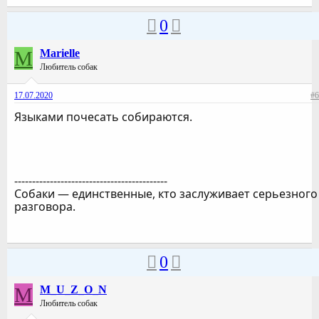
0
M
Marielle
Любитель собак
17.07.2020
#6
Языками почесать собираются.
-------------------------------------------
Собаки — единственные, кто заслуживает серьезного
разговора.
0
M
M_U_Z_O_N
Любитель собак