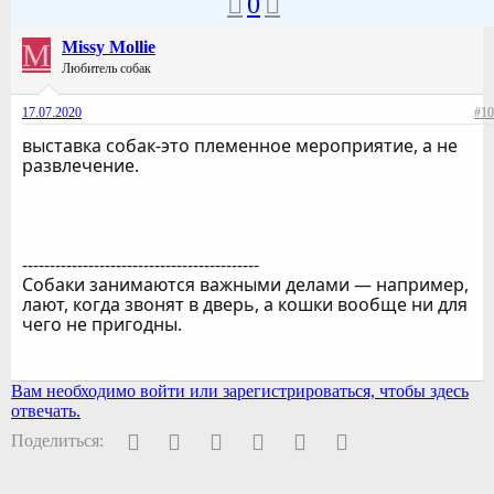
0
M
Missy Mollie
Любитель собак
17.07.2020
#10
выставка собак-это племенное мероприятие, а не
развлечение.
-------------------------------------------
Собаки занимаются важными делами — например,
лают, когда звонят в дверь, а кошки вообще ни для
чего не пригодны.
Вам необходимо войти или зарегистрироваться, чтобы здесь
отвечать.
Facebook
Twitter
Pinterest
WhatsApp
Электронная почта
Ссылка
Поделиться: