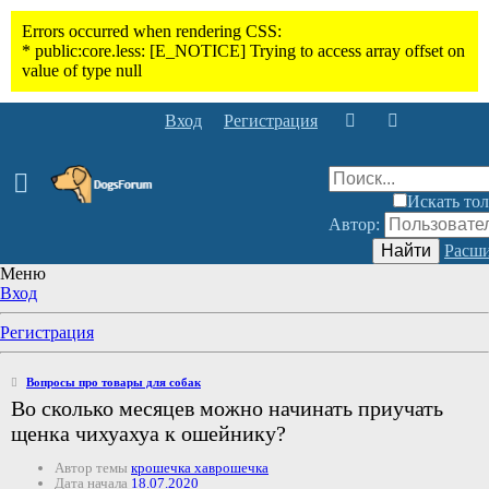
Вход
Регистрация
Искать тол
Автор:
Найти
Расши
Меню
Вход
Регистрация
Вопросы про товары для собак
Во сколько месяцев можно начинать приучать
щенка чихуахуа к ошейнику?
Автор темы
крошечка хаврошечка
Дата начала
18.07.2020