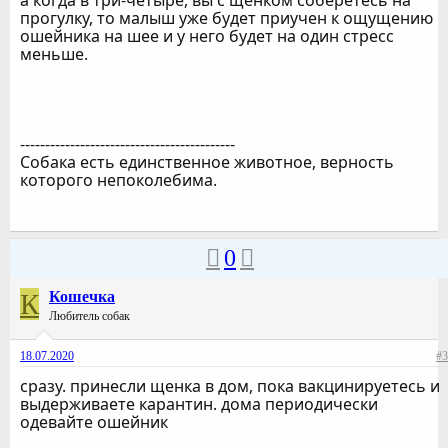
а когда в три-четыре, вы с щенком соберетесь на
прогулку, то малыш уже будет приучен к ощущению
ошейника на шее и у него будет на один стресс
меньше.
-------------------------------------------
Собака есть единственное животное, верность
которого непоколебима.
0
К
Кошечка
Любитель собак
18.07.2020
#3
сразу. принесли щенка в дом, пока вакцинируетесь и
выдерживаете карантин. дома периодически
одевайте ошейник