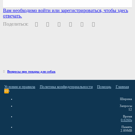
Вам необходимо войти или зарегистрироваться, чтобы здесь
отвечать.
Facebook
Twitter
Pinterest
WhatsApp
Электронная почта
Ссылка
Поделиться:
Вопросы про товары для собак
Условия и правила
Политика конфиденциальности
Помощь
Главная
RSS
Ширина
Запросы
12
Время
0.0260s
Память
2.89MB