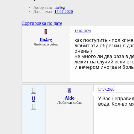
Автор темы
fin4eg
Дата начала
17.07.2020
Сортировка по дате
17.07.2020
F
как поступить - пол кг мя
fin4eg
Любитель собак
любит эти обрезки ( я да
очень )
не много ли два раза в д
лежит на случий если ог
и вечером иногда и боль
17.07.2020
A
0
У Вас неправил
Aldo
Любитель собак
вода. Кол-во м