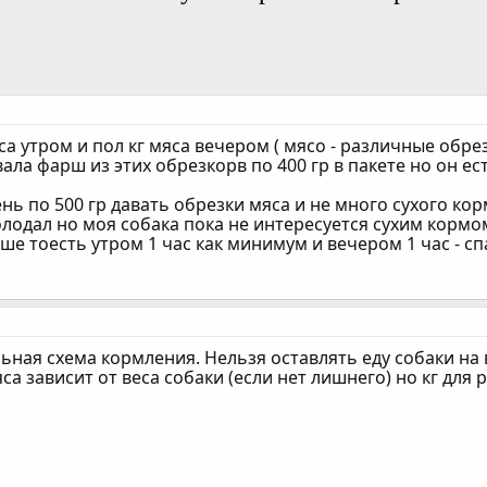
са утром и пол кг мяса вечером ( мясо - различные обрезк
вала фарш из этих обрезкорв по 400 гр в пакете но он е
ень по 500 гр давать обрезки мяса и не много сухого корма
олодал но моя собака пока не интересуется сухим кормо
ше тоесть утром 1 час как минимум и вечером 1 час - с
ьная схема кормления. Нельзя оставлять еду собаки на
яса зависит от веса собаки (если нет лишнего) но кг для