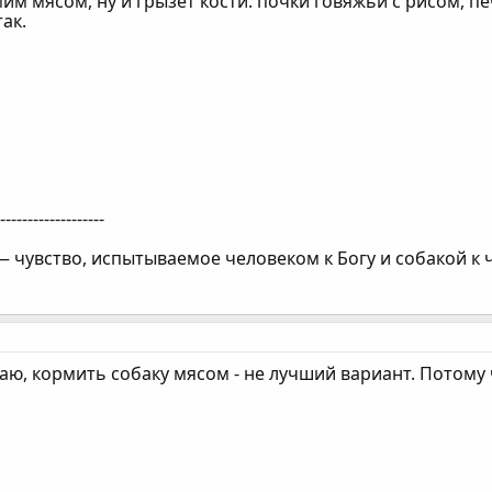
мим мясом, ну и грызёт кости. почки говяжьи с рисом, пе
ак.
--------------------
 чувство, испытываемое человеком к Богу и собакой к 
аю, кормить собаку мясом - не лучший вариант. Потому 