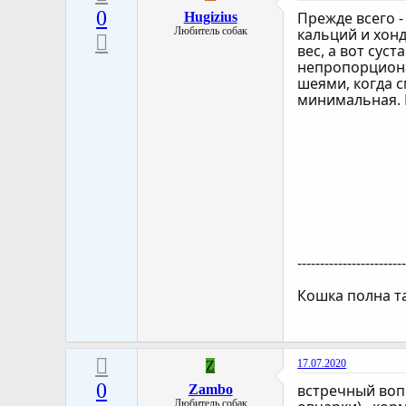
0
Прежде всего 
Hugizius
Любитель собак
кальций и хон
вес, а вот сус
непропорциона
шеями, когда с
минимальная. И
-----------------------
Кошка полна та
17.07.2020
Z
0
встречный вопр
Zambo
Любитель собак