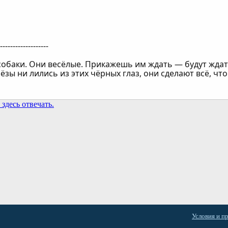
--------------------
собаки. Они весёлые. Прикажешь им ждать — будут ждат
лёзы ни лились из этих чёрных глаз, они сделают всё, что
здесь отвечать.
та
Условия и п