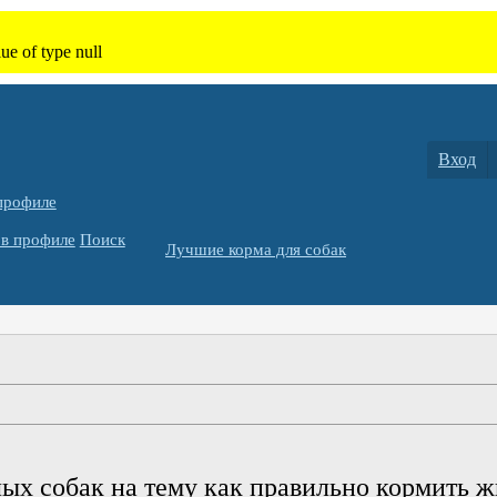
Вход
профиле
в профиле
Поиск
Лучшие корма для собак
ых собак на тему как правильно кормить 