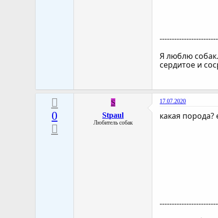
-----------------------
Я люблю собак.
сердитое и сос
17.07.2020
S
0
какая порода? 
Stpaul
Любитель собак
-----------------------