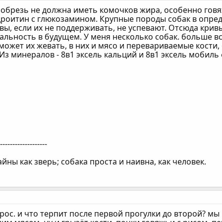
- обрезь не должна иметь комочков жира, особенно гов
дроитин с глюкозамином. Крупные породы собак в опре
тавы, если их не поддерживать, не успевают. Отсюда крив
льность в будущем. У меня несколько собак. больше в
может их жевать, в них и мясо и перевариваемые кости
з минералов - 8в1 эксель кальций и 8в1 эксель мобиль
--------------------
йны как зверь; собака проста и наивна, как человек.
ос. и что терпит после первой прогулки до второй? мы 