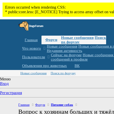
Новые сообщения
Поиск
Форум
Главная
по форуму
Новые сообщения
Новые сообщения в 
Что нового
Недавняя активность
Сейчас на форуме
Новые сообщения 
Пользователи
сообщений в профиле
Объявления про животных
ВК
Новые сообщения
Поиск по форуму
Меню
Вход
Регистрация
Главная
Форум
Питание собак
Вопрос к хозяинам больших и тяжёл