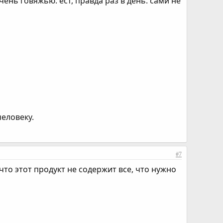
чень говяжью. ест, правда раз в день. сами не
человеку.
#7
что этот продукт не содержит все, что нужно