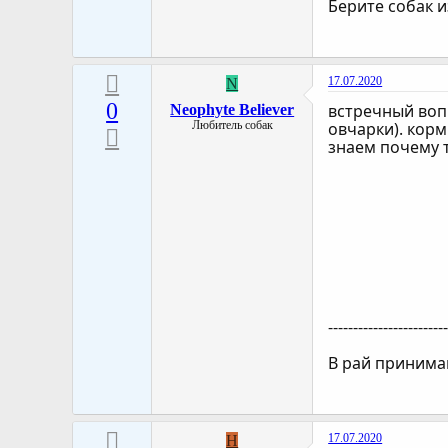
Берите собак и
17.07.2020
N
0
встречный вопр
Neophyte Believer
Любитель собак
овчарки). корм
знаем почему т
-----------------------
В рай принимаю
17.07.2020
H