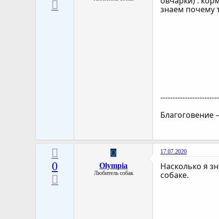
овчарки) . кор
знаем почему т
-----------------------
Благоговение —
17.07.2020
O
0
Насколько я зн
Olympia
Любитель собак
собаке.