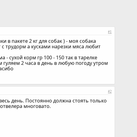
#1
и в пакете 2 кг для собак ) - моя собака
ст с трудорм а кусками нарезки мяса любит
 - сухой корм гр 100 - 150 так в тарелке
м гуляем 2 часа в день в любую погоду утром
пасибо
#2
 весь день. Постоянно должна стоять только
 ротвелера многовато.