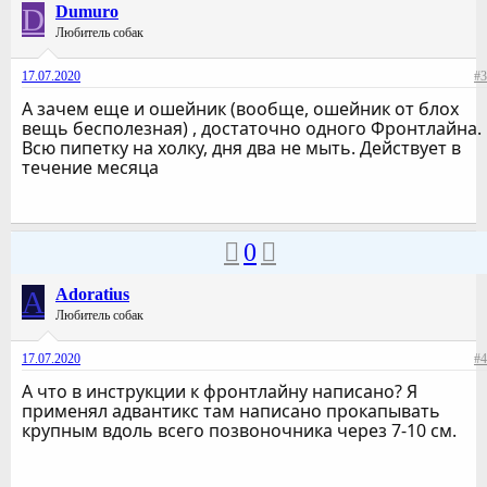
D
Dumuro
Любитель собак
17.07.2020
#3
А зачем еще и ошейник (вообще, ошейник от блох
вещь бесполезная) , достаточно одного Фронтлайна.
Всю пипетку на холку, дня два не мыть. Действует в
течение месяца
0
A
Adoratius
Любитель собак
17.07.2020
#4
А что в инструкции к фронтлайну написано? Я
применял адвантикс там написано прокапывать
крупным вдоль всего позвоночника через 7-10 см.