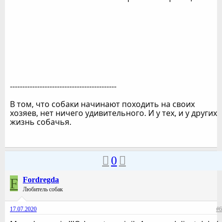
-------------------------------------------
В том, что собаки начинают походить на своих
хозяев, нет ничего удивительного. И у тех, и у других
жизнь собачья.
0
F
Fordregda
Любитель собак
17.07.2020
#6