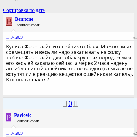
Сортировка по дате
B
Benitone
Любитель собак
17.07.2020
#1
Купила Фронтлайн и ошейник от блох. Можно ли их
совмещать и весь ли надо закапывать на холку
тюбик? Фронтлайн для собак крупных пород. Если я
его весь ей закапаю сейчас, а через 2 часа надену
антиблошиный ошейник это не вредно (в смысле не
вступят ли в реакцию вещества ошейника и капель).
Кто пользовался?
0
P
Pavlovic
Любитель собак
17.07.2020
#2