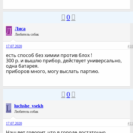
0
Л
Лиса
Любитель собак
17.07.2020
#10
есть способ без химии против блох !
300 р. и вышлю прибор, действует универсально,
одна батарея.
приборов много, могу выслать партию.
0
L
luchshe_vsekh
Любитель собак
17.07.2020
#11
Наш вет говорит, что в городе достаточно