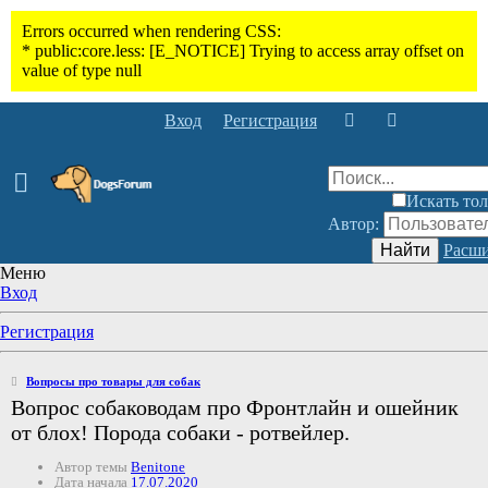
Вход
Регистрация
Искать тол
Автор:
Найти
Расши
Меню
Вход
Регистрация
Вопросы про товары для собак
Вопрос собаководам про Фронтлайн и ошейник
от блох! Порода собаки - ротвейлер.
Автор темы
Benitone
Дата начала
17.07.2020