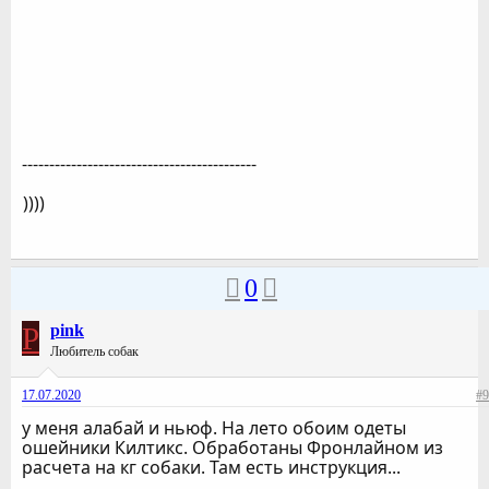
-------------------------------------------
))))
0
P
pink
Любитель собак
17.07.2020
#9
у меня алабай и ньюф. На лето обоим одеты
ошейники Килтикс. Обработаны Фронлайном из
расчета на кг собаки. Там есть инструкция...