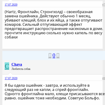
17.07.2020
#7
(Наrtz, Фронтлайн, Стронгхолд) – своеобразная
замена ошейника. Действуют обычно 1 месяц,
убивают клещей, блох и их яйца, а также отпугивают
комаров. Сильный отпугивающий эффект
предотвращает распространение насекомых в доме.
прочтите инструкцию сколько нужно капель по весу
собаки
0
C
Chaya
Любитель собак
17.07.2020
#8
Я бы одела ошейник - завтра, и используйте в
следующий раз не капли, а спрей фронтлайн.
Одногго фронтлайна мало, клещи присасываются все
равно. ошейник тоже необходим. Советую Больфо.