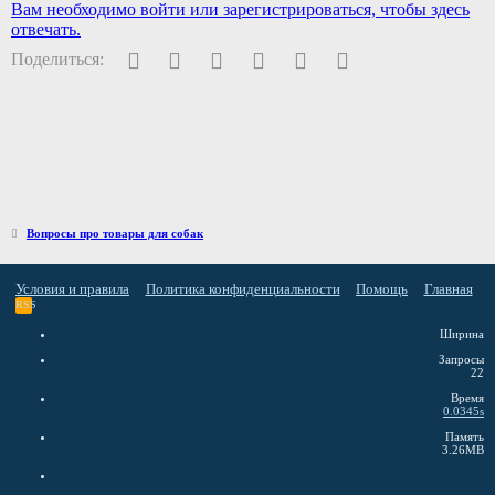
Вам необходимо войти или зарегистрироваться, чтобы здесь
отвечать.
Facebook
Twitter
Pinterest
WhatsApp
Электронная почта
Ссылка
Поделиться:
Вопросы про товары для собак
Условия и правила
Политика конфиденциальности
Помощь
Главная
RSS
Ширина
Запросы
22
Время
0.0345s
Память
3.26MB