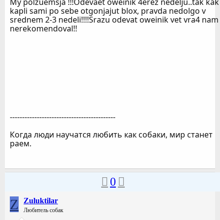
My polzuemsja !!!Odevaet oweinik 4erez nedelju..tak kak
kapli sami po sebe otgonjajut blox, pravda nedolgo v
srednem 2-3 nedeli!!!!Srazu odevat oweinik vet vra4 nam
nerekomendoval!!
-------------------------------------------
Когда люди научатся любить как собаки, мир станет
раем.
0
Z
Zuluktilar
Любитель собак