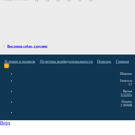
Выставки собак, хэндлинг
Условия и правила
Политика конфиденциальности
Помощь
Главная
RSS
Ширина
Запросы
12
Время
0.0269s
Память
2.90MB
Верх