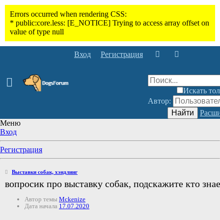
Вход
Регистрация
Искать тол
Автор:
Найти
Расши
Меню
Вход
Регистрация
Выставки собак, хэндлинг
вопросик про выставку собак, подскажите кто зна
Автор темы
Mckenize
Дата начала
17.07.2020