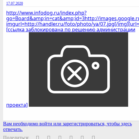
17.07.2020
http://www.infodog.ru/index.php?
go=Board&amp;in=cat&amp;id=3http://images.google.r
imgurl=http://handler.ru/foto/photo/ya/07.jpg[/img][url=
[ссылка заблокирована по решению администрации
проекта]
Вам необходимо войти или зарегистрироваться, чтобы здесь
отвечать.
Facebook
Twitter
Pinterest
WhatsApp
Электронная почта
Ссылка
Поделиться: