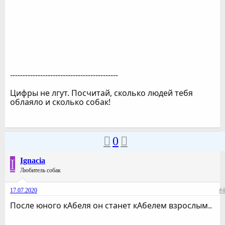
-------------------------------------------
Цифры не лгут. Посчитай, сколько людей тебя
облаяло и сколько собак!
0
I
Ignacia
Любитель собак
17.07.2020
#4
После юного кАбеля он станет кАбелем взрослым..