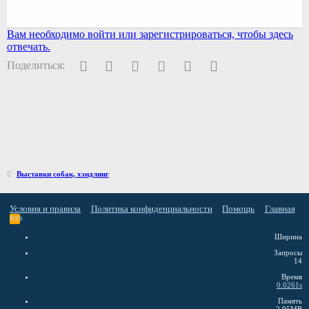
Вам необходимо войти или зарегистрироваться, чтобы здесь
отвечать.
Facebook
Twitter
Pinterest
WhatsApp
Электронная почта
Ссылка
Поделиться:
Выставки собак, хэндлинг
Условия и правила
Политика конфиденциальности
Помощь
Главная
RSS
Ширина
Запросы
14
Время
0.0261s
Память