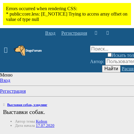
Вход
Регистрация
Искать тол
Автор:
Найти
Расши
Меню
Вход
Регистрация
Выставки собак, хэндлинг
Выставки собак.
Автор темы
Kofron
Дата начала
17.07.2020