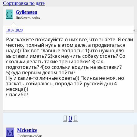
Сортировка по дате
G
Gyllensten
Любитель собак
18.07.2020
#1
Расскажите пожалуйста о них все, что знаете. Я если
честно, полный нуль в этом деле, а продвигаться
надо)) Так вот главные вопросы: 1)что нужно для
выставки иметь? 2)как научить собаку стоять? Со
скольки делать такие тренировки? 3)как
подготовить? 4)со скольки водить на выставки?
5)куда первым делом пойти?
Ну и какие-то личные советы)) Псинка не моя, но
таскать собираюсь, порода той русский д/ш 4
месяца)))
Спасибо!
0
M
Mckenize
Любитель собак