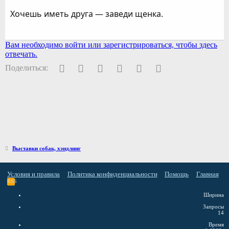
Хочешь иметь друга — заведи щенка.
Вам необходимо войти или зарегистрироваться, чтобы здесь
отвечать.
Facebook
Twitter
Pinterest
WhatsApp
Электронная почта
Ссылка
Поделиться:
Выставки собак, хэндлинг
Условия и правила
Политика конфиденциальности
Помощь
Главная
RSS
Ширина
Запросы
14
Время