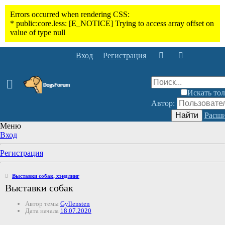
Вход
Регистрация
Искать тол
Автор:
Найти
Расши
Меню
Вход
Регистрация
Выставки собак, хэндлинг
Выставки собак
Автор темы
Gyllensten
Дата начала
18.07.2020