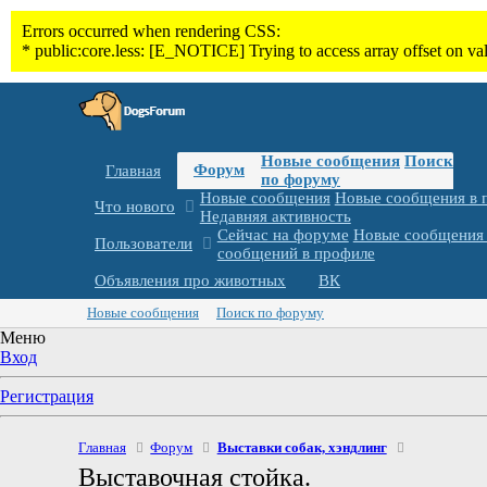
Новые сообщения
Поиск
Форум
Главная
по форуму
Новые сообщения
Новые сообщения в 
Что нового
Недавняя активность
Сейчас на форуме
Новые сообщения 
Пользователи
сообщений в профиле
Объявления про животных
ВК
Новые сообщения
Поиск по форуму
Меню
Вход
Регистрация
Главная
Форум
Выставки собак, хэндлинг
Выставочная стойка.