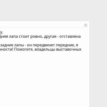
#1
у.
няя лапа стоит ровно, другая - отставлена
ю задние лапы - он передвинет передние, я
ечности! Помогите, владельцы выставочных