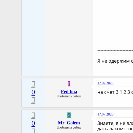
-----------------------
Я не одержим 
17.07.2020
F
0
на счет 3 1 2 3
Fed boa
Любитель собак
17.07.2020
M
0
Знаете, я не в
Mr_Golem
Любитель собак
дать лакомств