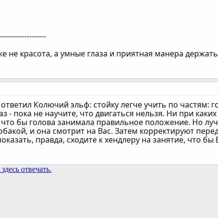
--------------------
ке не красота, а умные глаза и приятная манера держать
ответил Колючий эльф: стойку легче учить по частям: гол
аз - пока не научите, что двигаться нельзя. Ни при как
, что бы голова занимала правильное положение. Но лучш
обакой, и она смотрит на Вас. Затем корректируют пере
показать, правда, сходите к хендлеру на занятие, что бы 
здесь отвечать.
та