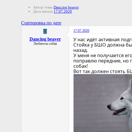
Автор темы
Dancing beaver
Дата начала
17.07.2020
Сортировка по дате
17.07.2020
D
У нас идёт активная подг
Dancing beaver
Любитель собак
Стойка у БШО должна быт
назад.
У меня не получается его
поправлю передние, но 
собак!
Вот так должен стоять 