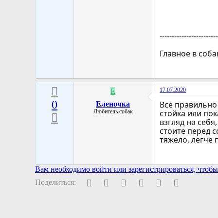
-----------------------
Главное в соба
17.07.2020
Е
0
Все правильно 
Еленочка
Любитель собак
стойка или пок
взгляд на себя
стоите перед с
тяжело, легче 
Вам необходимо войти или зарегистрироваться, чтобы 
Facebook
Twitter
Pinterest
WhatsApp
Электронная поч
Ссылка
Поделиться: