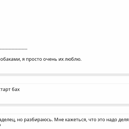
--------------------
собаками, я просто очень их люблю.
 старт бах
ладелец, но разбираюсь. Мне кажеться, что это надо деля
о