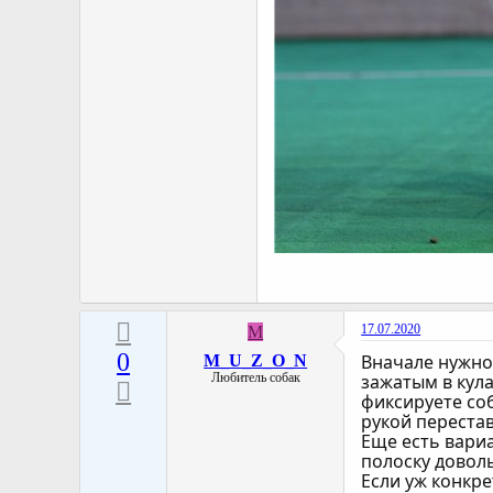
17.07.2020
M
0
Вначале нужно
M_U_Z_O_N
Любитель собак
зажатым в кула
фиксируете со
рукой перестав
Еще есть вари
полоску довол
Если уж конкре