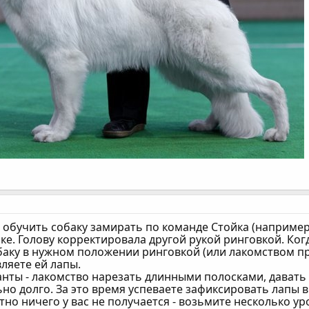
 обучить собаку замирать по команде Стойка (например
ке. Голову корректировала другой рукой ринговкой. Ког
баку в нужном положении ринговкой (или лакомством пр
ляете ей лапы.
анты - лакомство нарезать длинными полосками, давать
ьно долго. За это время успеваете зафиксировать лапы 
тно ничего у вас не получается - возьмите несколько у