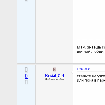
-----------------------
Мам, знаешь ка
вечной любви,
17.07.2020
K
0
ставьте на узк
Kristal_Girl
Любитель собак
или пока в па