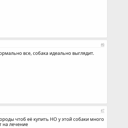
#6
ормально все, собака идеально выглядит.
#7
породы чтоб её купить НО у этой собаки много
т на лечение