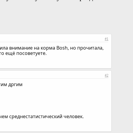
#1
ила внимание на корма Bosh, но прочитала,
 то ещё посоветуете.
#2
гим дргим
чем среднестатистический человек.