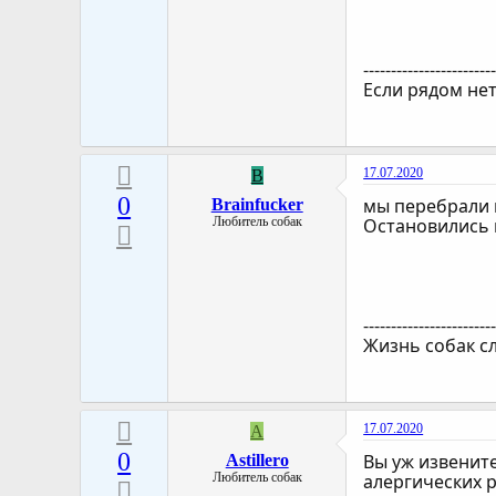
-----------------------
Если рядом нет
17.07.2020
B
0
мы перебрали к
Brainfucker
Любитель собак
Остановились 
-----------------------
Жизнь собак с
17.07.2020
A
0
Вы уж извените
Astillero
Любитель собак
алергических р