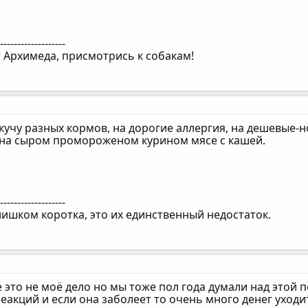
--------------------
 Архимеда, присмотрись к собакам!
учу разных кормов, на дорогие аллергия, на дешевые-н
на сыром промороженом курином мясе с кашей.
--------------------
лишком коротка, это их единственный недостаток.
 это не моё дело но мы тоже пол года думали над этой 
еакций и если она заболеет то очень много денег уходи