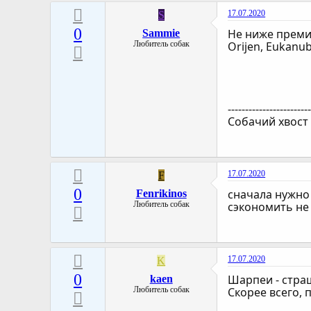
17.07.2020
S
0
Не ниже премиу
Sammie
Любитель собак
Orijen, Eukanub
-----------------------
Собачий хвост
17.07.2020
F
0
сначала нужно
Fenrikinos
Любитель собак
сэкономить не 
17.07.2020
K
0
Шарпеи - стра
kaen
Любитель собак
Скорее всего, 