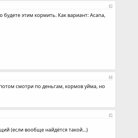
#3
 будете этим кормить. Как вариант: Acana,
#4
потом смотри по деньгам, кормов уйма, но
#5
щий (если вообще найдётся такой...)