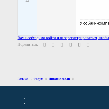
-----------------------
У собаки-комп
Вам необходимо войти или зарегистрироваться, чтобы 
Facebook
Twitter
Pinterest
WhatsApp
Электронная поч
Ссылка
Поделиться:
Главная
Форум
Питание собак