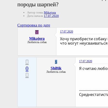
породы шарпей?
Автор темы
Mikajora
Дата начала
17.07.2020
Сортировка по дате
17.07.2020
M
Хочу приобрести собаку
Mikajora
Любитель собак
что могут неусваиваться 
17.07.2020
S
0
Я считаю любо
Shiftik
Любитель собак
-----------------------
Среднестатист