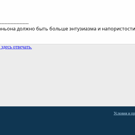
--------------------
аньона должно быть больше энтузиазма и напористости,
здесь отвечать.
та
Условия и п