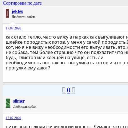
Сортировка по дате
J
jektes
Любитель собак
17.07.2020
как стало тепло, часто вижу в парках как выгуливают 
шлейке породистых котов, у меня у самой породисты
кот, но я не вижу необходимости его выгуливать, это 
не собака, тем более страшно что он подхватит что н
будь, глистов или клещей на улице, есть ли
необходимость вот так вот выгуливать котов и что эт
прогулки ему дают?
0
S
slimer
Любитель собак
17.07.2020
ну не знают люди физиологии кошек... Думают, что эт