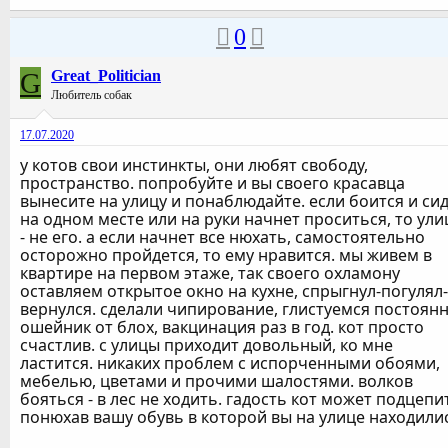
0
G
Great_Politician
Любитель собак
17.07.2020
у котов свои инстинкты, они любят свободу,
пространство. попробуйте и вы своего красавца
вынесите на улицу и понаблюдайте. если боится и си
на одном месте или на руки начнет проситься, то ули
- не его. а если начнет все нюхать, самостоятельно
осторожно пройдется, то ему нравится. мы живем в
квартире на первом этаже, так своего охламону
оставляем открытое окно на кухне, спрыгнул-погулял-
вернулся. сделали чипирование, глистуемся постоянн
ошейник от блох, вакцинация раз в год. кот просто
счастлив. с улицы приходит довольный, ко мне
ластится. никаких проблем с испорченными обоями,
мебелью, цветами и прочими шалостями. волков
бояться - в лес не ходить. гадость кот может подцепи
понюхав вашу обувь в которой вы на улице находили