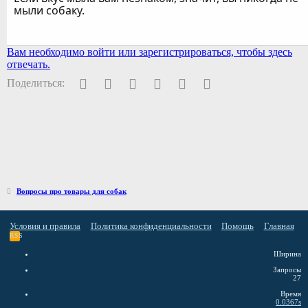
мыли собаку.
Вам необходимо войти или зарегистрироваться, чтобы здесь
отвечать.
Facebook
Twitter
Pinterest
WhatsApp
Электронная почта
Ссылка
Поделиться:
Вопросы про товары для собак
Условия и правила
Политика конфиденциальности
Помощь
Главная
RSS
Ширина
Запросы
27
Время
0.0367s