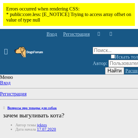
Вход
Регистрация
Искать тол
Автор:
Найти
Расши
Меню
Вход
Регистрация
Вопросы про товары для собак
зачем выгуливать кота?
Автор темы
jektes
Дата начала
17.07.2020