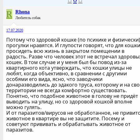
R
Rhona
Любитель собак
17.07.2020
Потому что здоровой кошке (по психике и физически
прогулки нравятся. И глупости говорят, что для кошк
просидеть всю жизнь в закрытом помещении в
радость. Разве что человек этот не встречал здоровы
кошек. В том случае и у меня был бы повод из-за
квартирного кота утверждать, что кошки улицы не
любят, когда объективно, в сравнении с другими
особями его вида, ясно, что заводчики
донаразводились до эдакого труса, которому и на св
территории не всегда комфортно существовать.
Понятно, что подобное животное в голову не придёт
выводить на улицу, но со здоровой кошкой вполне
можно гулять.
И от паразитов/вирусов не обработанное, не привит
животное в квартире вы не защитите. Посему и
советуют прививать и обрабатывать животное от
паразитов.