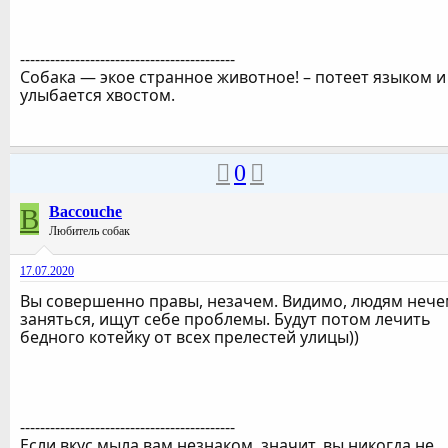
-------------------------------------------
Собака — экое странное животное! – потеет языком и
улыбается хвостом.
0
B
Baccouche
Любитель собак
17.07.2020
Вы совершенно правы, незачем. Видимо, людям неч
заняться, ищут себе проблемы. Будут потом лечить
бедного котейку от всех прелестей улицы))
-------------------------------------------
Если вкус мыла вам незнаком, значит, вы никогда не