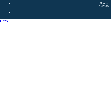
Память
3.45MB
Верх