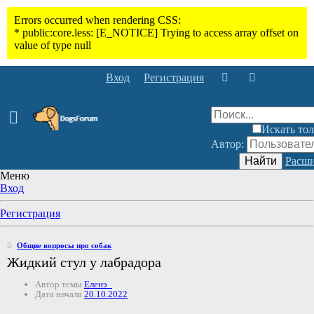
Вход
Регистрация
Искать тол
Автор:
Найти
Расши
Меню
Вход
Регистрация
Общие вопросы про собак
Жидкий стул у лабрадора
Автор темы
Еленэ_
Дата начала
20.10.2022