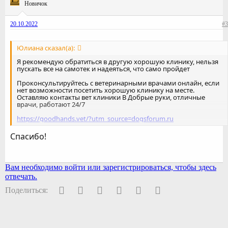
Новичок
20.10.2022
#3
Юлиана сказал(а):
Я рекомендую обратиться в другую хорошую клинику, нельзя
пускать все на самотек и надеяться, что само пройдет
Проконсультируйтесь с ветеринарными врачами онлайн, если
нет возможности посетить хорошую клинику на месте.
Оставляю контакты вет клиники В Добрые руки, отличные
врачи, работают 24/7
https://goodhands.vet/?utm_source=dogsforum.ru
Нажмите, чтобы раскрыть...
Спасибо!
Вам необходимо войти или зарегистрироваться, чтобы здесь
отвечать.
Facebook
Twitter
Pinterest
WhatsApp
Электронная почта
Ссылка
Поделиться: