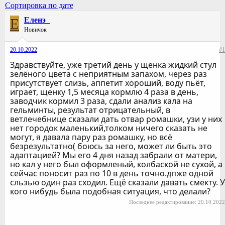
Сортировка по дате
Е
Еленэ_
Новичок
20.10.2022
#1
Здравствуйте, уже третий день у щенка жидкий стул
зелёного цвета с неприятным запахом, через раз
присутствует слизь, аппетит хороший, воду пьёт,
играет, щенку 1,5 месяца кормлю 4 раза в день,
заводчик кормил 3 раза, сдали анализ кала на
гельминты, результат отрицательный, в
ветлечебнице сказали дать отвар ромашки, узи у них
нет городок маленький,толком ничего сказать не
могут, я давала пару раз ромашку, но всё
безрезультатно( боюсь за него, может ли быть это
адаптацией? Мы его 4 дня назад забрали от матери,
но кал у него был оформленый, колбаской не сухой, а
сейчас поносит раз по 10 в день точно.дпже одной
сльзью один раз сходил. Ещё сказали давать смекту. У
кого нибудь была подобная ситуация, что делали?
Последнее редактирование:
20.10.2022