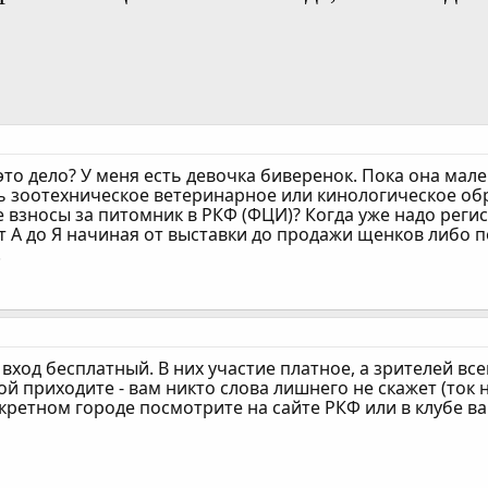
это дело? У меня есть девочка биверенок. Пока она мале
ь зоотехническое ветеринарное или кинологическое обр
е взносы за питомник в РКФ (ФЦИ)? Когда уже надо рег
от А до Я начиная от выставки до продажи щенков либо
!
, вход бесплатный. В них участие платное, а зрителей вс
ой приходите - вам никто слова лишнего не скажет (ток н
кретном городе посмотрите на сайте РКФ или в клубе в