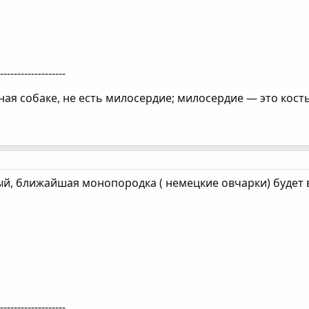
--------------------
ая собаке, не есть милосердие; милосердие — это кость
ый, ближайшая монопородка ( немецкие овчарки) будет 
--------------------