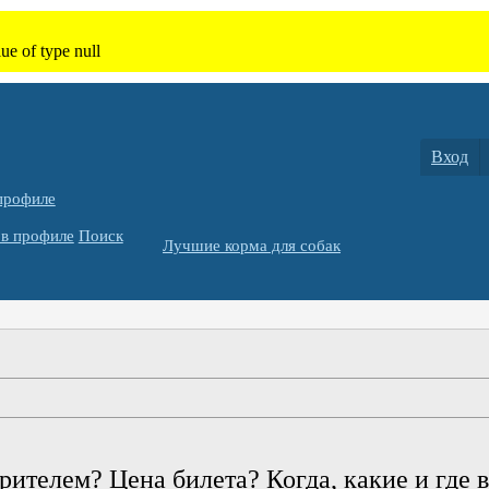
Вход
профиле
в профиле
Поиск
Лучшие корма для собак
рителем? Цена билета? Когда, какие и где в