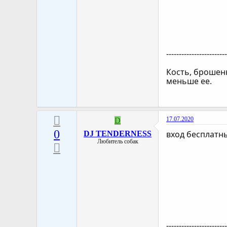
-----------------------
Кость, брошенн
меньше ее.
17.07.2020
D
0
вход бесплатн
DJ TENDERNESS
Любитель собак
-----------------------