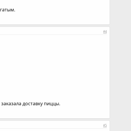
огатым.
#4
 заказала доставку пиццы.
#5