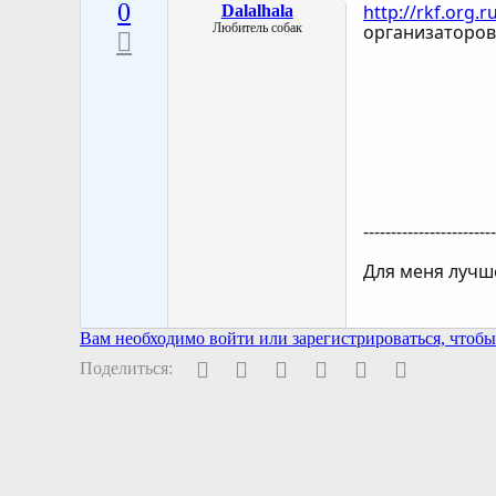
0
http://rkf.org.
Dalalhala
Любитель собак
организаторов
-----------------------
Для меня лучш
Вам необходимо войти или зарегистрироваться, чтобы 
Facebook
Twitter
Pinterest
WhatsApp
Электронная поч
Ссылка
Поделиться: