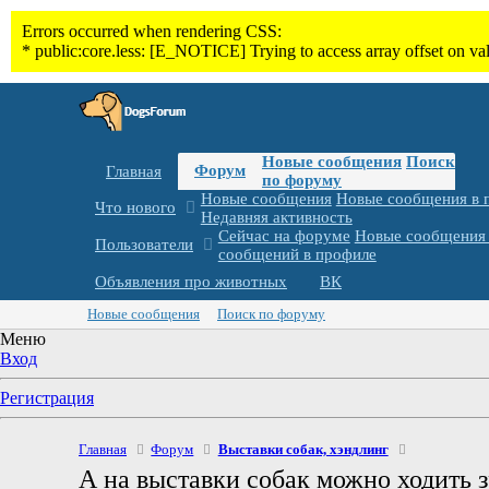
Новые сообщения
Поиск
Форум
Главная
по форуму
Новые сообщения
Новые сообщения в 
Что нового
Недавняя активность
Сейчас на форуме
Новые сообщения 
Пользователи
сообщений в профиле
Объявления про животных
ВК
Новые сообщения
Поиск по форуму
Меню
Вход
Регистрация
Главная
Форум
Выставки собак, хэндлинг
А на выставки собак можно ходить з