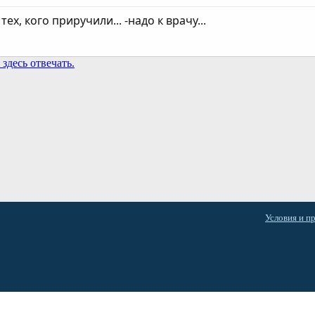
тех, кого приручили... -надо к врачу...
здесь отвечать.
та
Условия и п