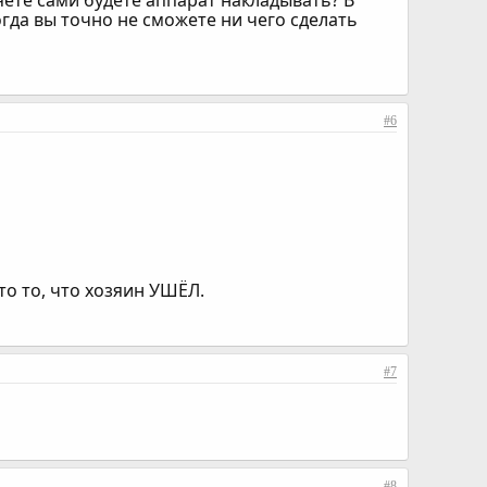
яете сами будете аппарат накладывать? В
гда вы точно не сможете ни чего сделать
#6
это то, что хозяин УШЁЛ.
#7
#8