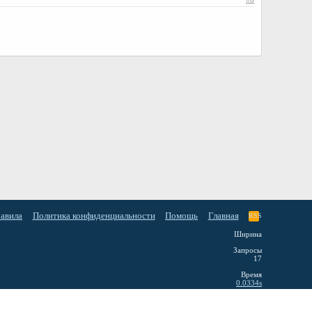
равила
Политика конфиденциальности
Помощь
Главная
RSS
Ширина
Запросы
17
Время
0.0334s
Память
3.06MB