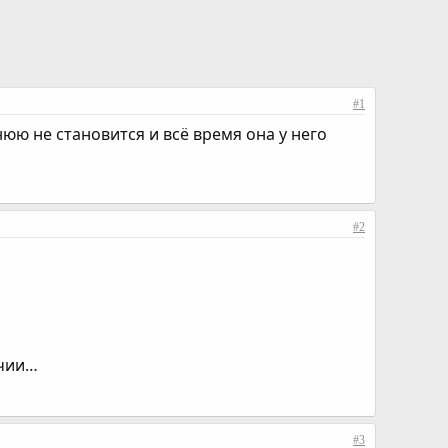
#1
нюю не становится и всё время она у него
#2
ичии…
#3