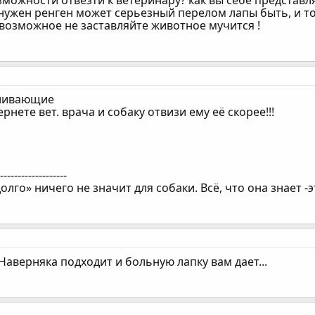
можности отвезти к ветеринару? как вы себе представл
нужен ренген может серьезный перелом лапы быть, и то
е возможное не заставляйте животное мучится !
оливающие
рнете вет. врача и собаку отвизи ему её скорее!!!
--------------------
олго» ничего не значит для собаки. Всё, что она знает -
Наверняка подходит и больную лапку вам дает...