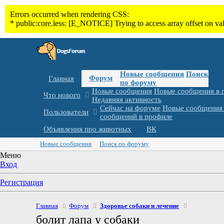
Новые сообщения
Поиск
Форум
Главная
по форуму
Новые сообщения
Новые сообщения в 
Что нового
Недавняя активность
Сейчас на форуме
Новые сообщения 
Пользователи
сообщений в профиле
Объявления про животных
ВК
Новые сообщения
Поиск по форуму
Меню
Вход
Регистрация
Главная
Форум
Здоровье собаки и лечение
болит лапа у собаки