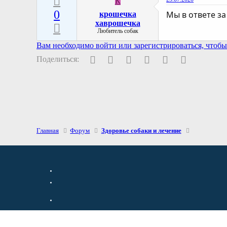
К
0
Мы в ответе за 
крошечка
хаврошечка
Любитель собак
Вам необходимо войти или зарегистрироваться, чтобы 
Facebook
Twitter
Pinterest
WhatsApp
Электронная поч
Ссылка
Поделиться:
Главная
Форум
Здоровье собаки и лечение