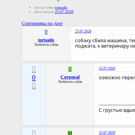
Автор темы
tornado
Дата начала
25.07.2020
Сортировка по дате
25.07.2020
T
собаку сбила машина, теп
tornado
Любитель собак
поджата, к ветеринару н
25.07.2020
C
0
озможно перело
Corporal
Любитель собак
-----------------------
С грустью вды
25.07.2020
M