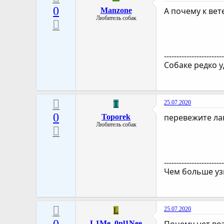
0
А почему к ве
Manzone
Любитель собак
-----------------------
Собаке редко у
25.07.2020
T
0
перевежите ла
Toporek
Любитель собак
-----------------------
Чем больше уз
25.07.2020
L
L1Me_0nl1Nee