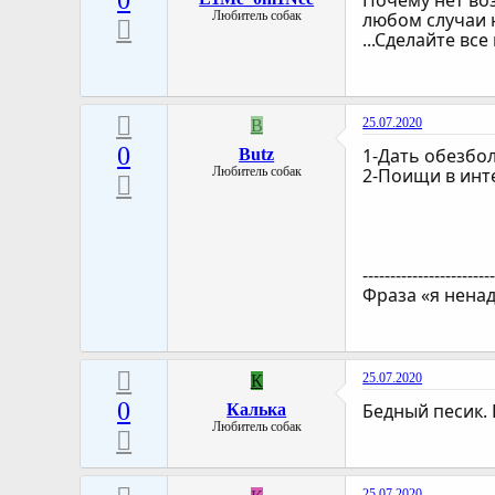
0
Почему нет воз
Любитель собак
любом случаи 
...Сделайте вс
25.07.2020
B
0
1-Дать обезб
Butz
Любитель собак
2-Поищи в инте
-----------------------
Фраза «я ненад
25.07.2020
К
0
Бедный песик. 
Калька
Любитель собак
25.07.2020