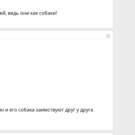
й, ведь они как собаки!
#3
 и его собака заимствуют друг у друга