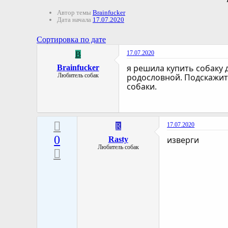
Автор темы
Brainfucker
Дата начала
17.07.2020
Сортировка по дате
17.07.2020
B
я решила купить собаку 
Brainfucker
Любитель собак
родословной. Подскажите
собаки.
17.07.2020
R
0
изверги
Rasty
Любитель собак