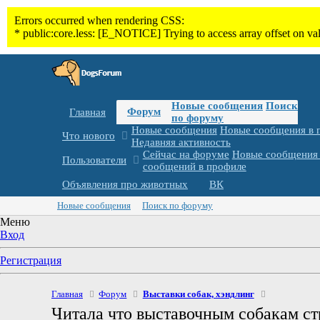
Новые сообщения
Поиск
Форум
Главная
по форуму
Новые сообщения
Новые сообщения в 
Что нового
Недавняя активность
Сейчас на форуме
Новые сообщения 
Пользователи
сообщений в профиле
Объявления про животных
ВК
Новые сообщения
Поиск по форуму
Меню
Вход
Регистрация
Главная
Форум
Выставки собак, хэндлинг
Читала что выставочным собакам стр