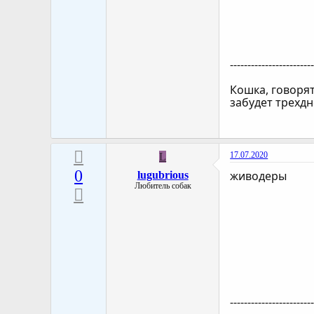
-----------------------
Кошка, говорят
забудет трехдн
17.07.2020
L
0
живодеры
lugubrious
Любитель собак
-----------------------