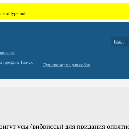
Вход
профиле
в профиле
Поиск
Лучшие корма для собак
игут усы (вибриссы) для придания опрятно