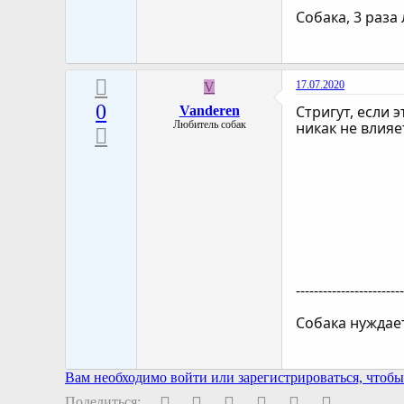
Собака, 3 раза
17.07.2020
V
0
Стригут, если 
Vanderen
Любитель собак
никак не влияе
-----------------------
Собака нуждает
Вам необходимо войти или зарегистрироваться, чтобы 
Facebook
Twitter
Pinterest
WhatsApp
Электронная поч
Ссылка
Поделиться: