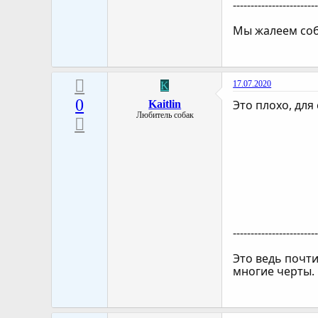
-----------------------
Мы жалеем соба
17.07.2020
K
0
Это плохо, для
Kaitlin
Любитель собак
-----------------------
Это ведь почти
многие черты.