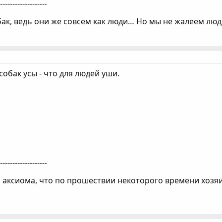
--------------------
к, ведь они же совсем как люди… Но мы не жалеем люде
 собак усы - что для людей уши.
--------------------
 аксиома, что по прошествии некоторого времени хозяин