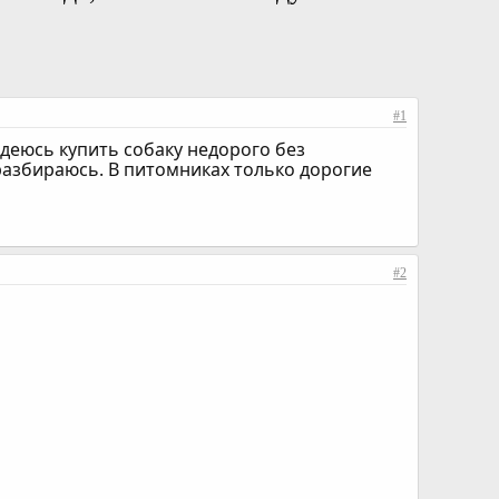
#1
адеюсь купить собаку недорого без
разбираюсь. В питомниках только дорогие
#2