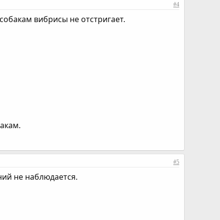
#4
собакам вибрисы не отстригает.
акам.
#5
ний не наблюдается.