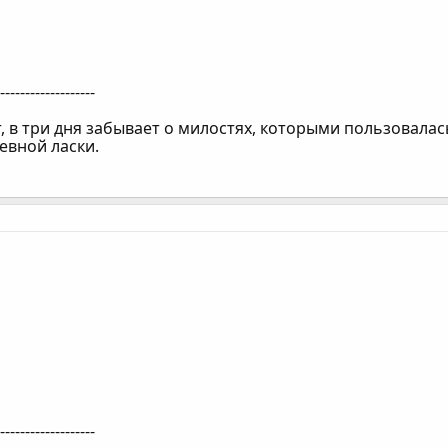
--------------------
, в три дня забывает о милостях, которыми пользовалась 
евной ласки.
--------------------