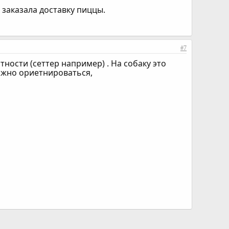
 заказала доставку пиццы.
#7
тности (сеттер например) . На собаку это
ложно ориетнироваться,