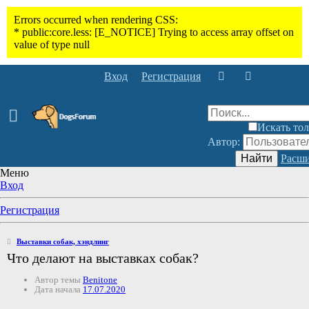
Вход
Регистрация
Искать тол
Автор:
Найти
Расши
Меню
Вход
Регистрация
Выставки собак, хэндлинг
Что делают на выставках собак?
Автор темы
Benitone
Дата начала
17.07.2020