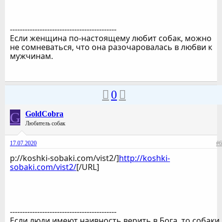
-------------------------------------------
Если женщина по-настоящему любит собак, можно
не сомневаться, что она разочаровалась в любви к
мужчинам.
0
G
GoldCobra
Любитель собак
17.07.2020
#6
p://koshki-sobaki.com/vist2/]
http://koshki-
sobaki.com/vist2/
[/URL]
-------------------------------------------
Если люди имеют наивность верить в Бога, то собаки