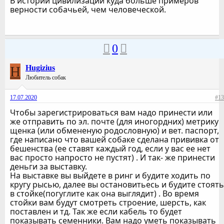
В истории цивилизации куда больше примеров
верности собачьей, чем человеческой.
0
H
Hugizius
Любитель собак
17.07.2020
#13
Чтобы зарегистрироваться вам надо принести или
же отправить по эл. почте (для иногордних) метрику
щенка (или обмененую родословную) и вет. паспорт,
где написано что вашей собаке сделана прививка от
бешенства (ее ставят каждый год, если у вас ее нет
вас просто напросто не пустят) . И так- же принести
деньги за выставку.
На выставке вы выйдете в ринг и будите ходить по
кругу рысью, далее вы остановитьесь и будите стоять
в стойке(погуглите как она выглядит) . Во время
стойки вам будут смотреть строение, шерсть, как
поставлен и тд. Так же если кабель то будет
показывать семенники. Вам надо уметь показывать