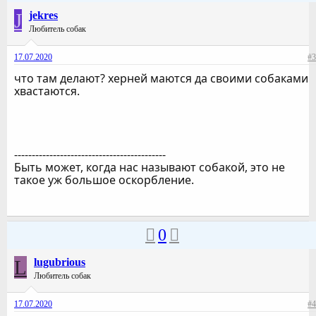
J
jekres
Любитель собак
17.07.2020
#3
что там делают? херней маются да своими собаками
хвастаются.
-------------------------------------------
Быть может, когда нас называют собакой, это не
такое уж большое оскорбление.
0
L
lugubrious
Любитель собак
17.07.2020
#4