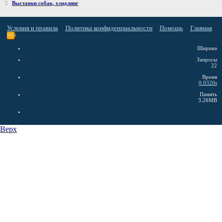
Выставки собак, хэндлинг
Условия и правила
Политика конфиденциальности
Помощь
Главная
RSS
Ширина
Запросы
22
Время
0.0320s
Память
3.26MB
Верх