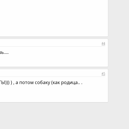
#4
....
#5
)) ) , а потом собаку (как родица.. .