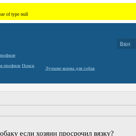
Вход
профиле
в профиле
Поиск
Лучшие корма для собак
обаку если хозяин просрочил вязку?