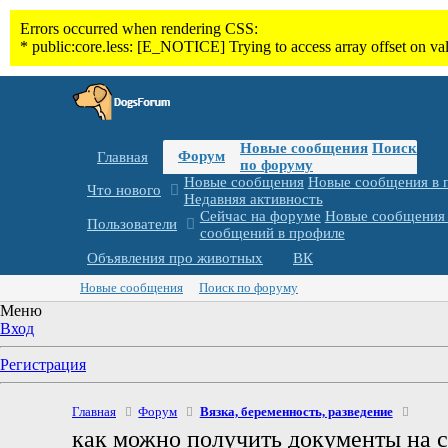
Новые сообщения
Поиск
Форум
Главная
по форуму
Новые сообщения
Новые сообщения в 
Что нового
Недавняя активность
Сейчас на форуме
Новые сообщения 
Пользователи
сообщений в профиле
Объявления про животных
ВК
Новые сообщения
Поиск по форуму
Меню
Вход
Регистрация
Главная
Форум
Вязка, беременность, разведение
как можно получить документы на с