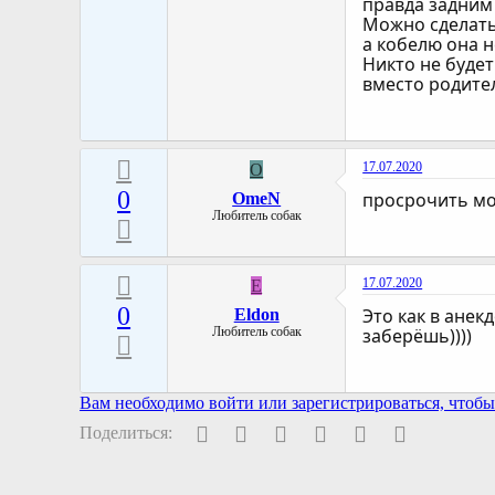
правда задним
Можно сделать 
а кобелю она 
Никто не будет
вместо родител
17.07.2020
O
0
просрочить мож
OmeN
Любитель собак
17.07.2020
E
0
Это как в анекд
Eldon
Любитель собак
заберёшь))))
Вам необходимо войти или зарегистрироваться, чтобы 
Facebook
Twitter
Pinterest
WhatsApp
Электронная поч
Ссылка
Поделиться: