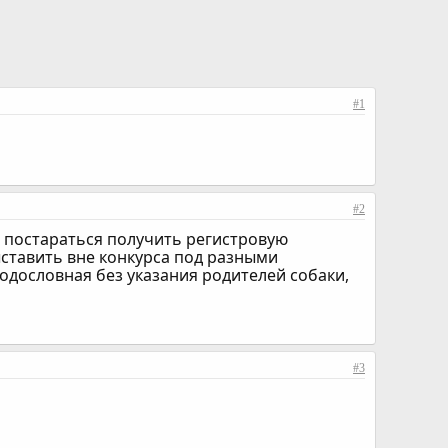
#1
#2
о постараться получить регистровую
выставить вне конкурса под разными
родословная без указания родителей собаки,
#3