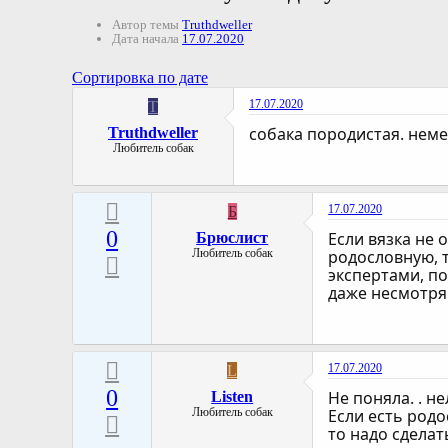
Автор темы
Truthdweller
Дата начала
17.07.2020
Сортировка по дате
17.07.2020
T
собака породистая. нем
Truthdweller
Любитель собак
17.07.2020
Б
0
Если вязка не
Брюслист
Любитель собак
родословную, т
экспертами, по
даже несмотря 
17.07.2020
L
0
Не поняла. . н
Listen
Любитель собак
Если есть родо
то надо сделат