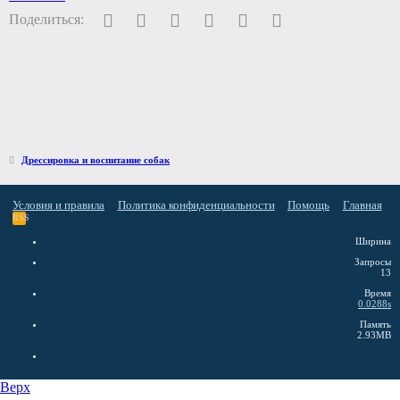
Facebook
Twitter
Pinterest
WhatsApp
Электронная почта
Ссылка
Поделиться:
Дрессировка и воспитание собак
Условия и правила
Политика конфиденциальности
Помощь
Главная
RSS
Ширина
Запросы
13
Время
0.0288s
Память
2.93MB
Верх