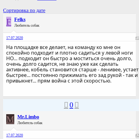
Сортировка по дате
F
Felks
Любитель собак
17.07.2020
#1
На площадке все делает, на команду ко мне он
спокойно подходит и плотно садиться у левой ноги
НО... подходит он быстро а моститься очень долго,
очень долго садится, не знаю уже как сделать
активнее, кобель становится старше - ленивее, устает
быстрее... постоянно прижимать его зад рукой - так и
привыкнет... прям война с этой скоростью.
0
M
Mr.Limbo
Любитель собак
17.07.2020
#2