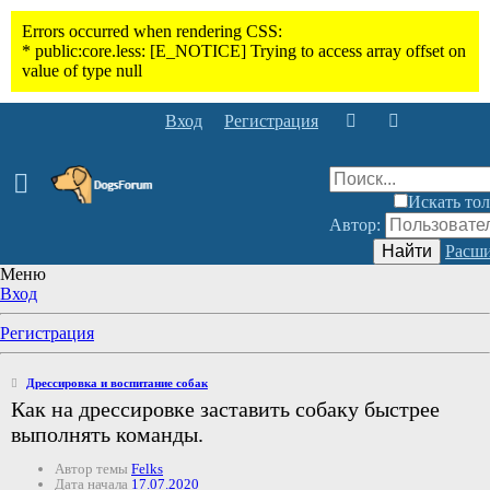
Вход
Регистрация
Искать тол
Автор:
Найти
Расши
Меню
Вход
Регистрация
Дрессировка и воспитание собак
Как на дрессировке заставить собаку быстрее
выполнять команды.
Автор темы
Felks
Дата начала
17.07.2020