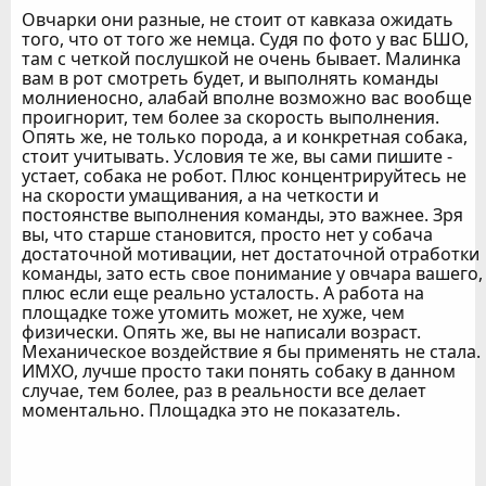
Овчарки они разные, не стоит от кавказа ожидать
того, что от того же немца. Судя по фото у вас БШО,
там с четкой послушкой не очень бывает. Малинка
вам в рот смотреть будет, и выполнять команды
молниеносно, алабай вполне возможно вас вообще
проигнорит, тем более за скорость выполнения.
Опять же, не только порода, а и конкретная собака,
стоит учитывать. Условия те же, вы сами пишите -
устает, собака не робот. Плюс концентрируйтесь не
на скорости умащивания, а на четкости и
постоянстве выполнения команды, это важнее. Зря
вы, что старше становится, просто нет у собача
достаточной мотивации, нет достаточной отработки
команды, зато есть свое понимание у овчара вашего,
плюс если еще реально усталость. А работа на
площадке тоже утомить может, не хуже, чем
физически. Опять же, вы не написали возраст.
Механическое воздействие я бы применять не стала.
ИМХО, лучше просто таки понять собаку в данном
случае, тем более, раз в реальности все делает
моментально. Площадка это не показатель.