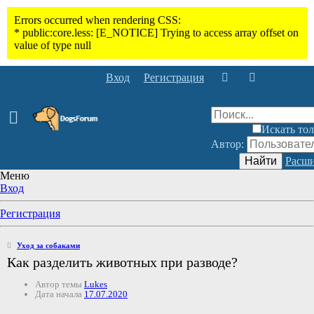
Вход
Регистрация
Искать тол
Автор:
Найти
Расши
Меню
Вход
Регистрация
Уход за собаками
Как разделить животных при разводе?
Автор темы
Lukes
Дата начала
17.07.2020