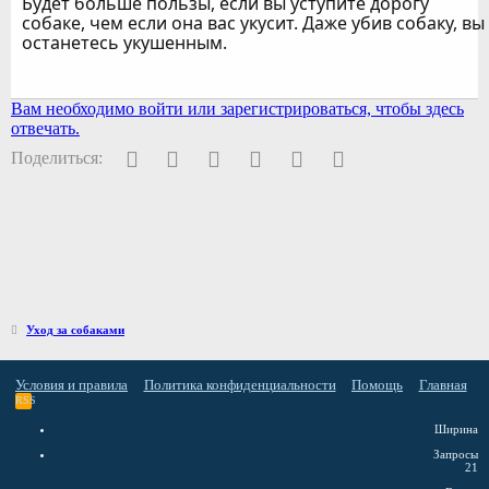
Будет больше пользы, если вы уступите дорогу
собаке, чем если она вас укусит. Даже убив собаку, вы
останетесь укушенным.
Вам необходимо войти или зарегистрироваться, чтобы здесь
отвечать.
Facebook
Twitter
Pinterest
WhatsApp
Электронная почта
Ссылка
Поделиться:
Уход за собаками
Условия и правила
Политика конфиденциальности
Помощь
Главная
RSS
Ширина
Запросы
21