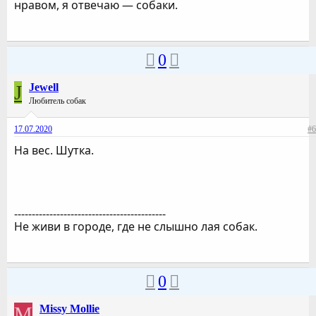
нравом, я отвечаю — собаки.
0
J
Jewell
Любитель собак
17.07.2020
#6
На вес. Шутка.
-------------------------------------------
Не живи в городе, где не слышно лая собак.
0
M
Missy Mollie