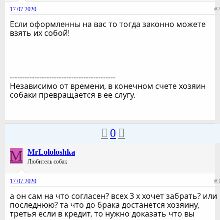
17.07.2020
#2
Если оформленны на вас то тогда законно можете
взять их собой!
-------------------------------------------
Независимо от времени, в конечном счете хозяин
собаки превращается в ее слугу.
0
M
MrLololoshka
Любитель собак
17.07.2020
#3
а он сам на что согласен? всех 3 х хочет забрать? или
последнюю? та что до брака достанется хозяину,
третья если в кредит, то нужно доказать что вы