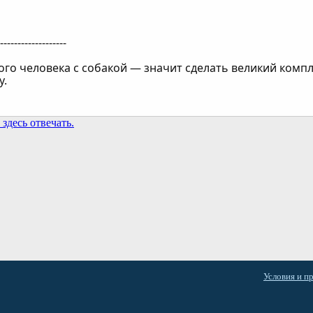
--------------------
ого человека с собакой — значит сделать великий комп
у.
здесь отвечать.
та
Условия и п