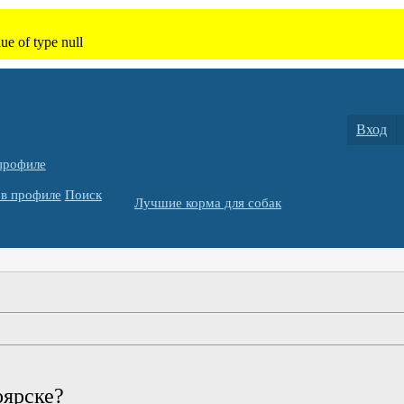
Вход
профиле
в профиле
Поиск
Лучшие корма для собак
оярске?