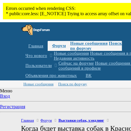
Новые сообщения
Поиск
Форум
Главная
по форуму
Новые сообщения
Новые сообщения в 
Что нового
Недавняя активность
Сейчас на форуме
Новые сообщения 
Пользователи
сообщений в профиле
Объявления про животных
ВК
Новые сообщения
Поиск по форуму
Меню
Вход
Регистрация
Главная
Форум
Выставки собак, хэндлинг
Когда будет выставка собак в Красн