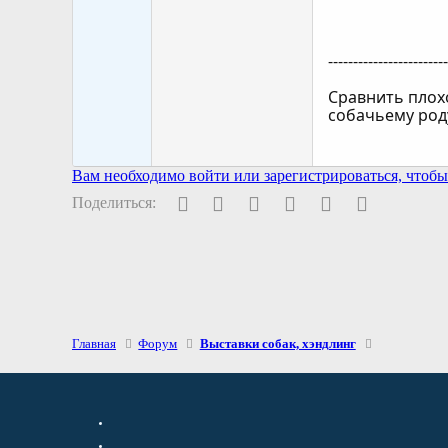
-----------------------
Сравнить плох
собачьему род
Вам необходимо войти или зарегистрироваться, чтобы 
Facebook
Twitter
Pinterest
WhatsApp
Электронная поч
Ссылка
Поделиться:
Главная
Форум
Выставки собак, хэндлинг