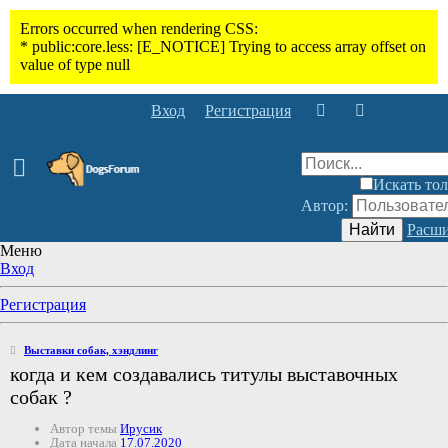
Вход
Регистрация
Искать тол
Автор:
Найти
Расши
Меню
Вход
Регистрация
Выставки собак, хэндлинг
когда и кем создавались титулы выставочных
собак ?
Автор темы
Ирусик
Дата начала
17.07.2020