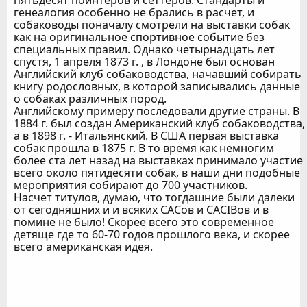
пятьдесят пойнтеров и сеттеров. Стандарты и
генеалогия особенно не брались в расчет, и
собаководы поначалу смотрели на выставки собак
как на оригинальное спортивное событие без
специальных правил. Однако четырнадцать лет
спустя, 1 апреля 1873 г. , в Лондоне был основан
Английский клуб собаководства, начавший собирать
книгу родословных, в которой записывались данные
о собаках различных пород.
Английскому примеру последовали другие страны. В
1884 г. был создан Американский клуб собаководства,
а в 1898 г. - Итальянский. В США первая выставка
собак прошла в 1875 г. В то время как немногим
более ста лет назад на выставках принимало участие
всего около пятидесяти собак, в наши дни подобные
мероприятия собирают до 700 участников.
Насчет титулов, думаю, что тогдашние были далеки
от сегодняшних и и всяких САСов и CACIBов и в
помине не было! Скорее всего это современное
детяще где то 60-70 годов прошлого века, и скорее
всего американская идея.