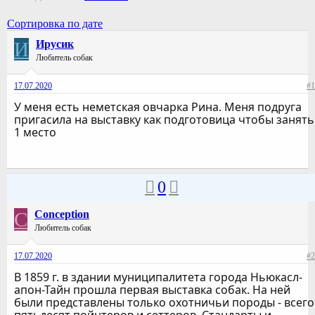
Сортировка по дате
И
Ирусик
Любитель собак
17.07.2020
#1
У меня есть неметская овчарка Рина. Меня подруга
пригасила на выставку как подготовица чтобы занять
1 место
0
C
Conception
Любитель собак
17.07.2020
#2
В 1859 г. в здании муниципалитета города Ньюкасл-
апон-Тайн прошла первая выставка собак. На ней
были представлены только охотничьи породы - всего