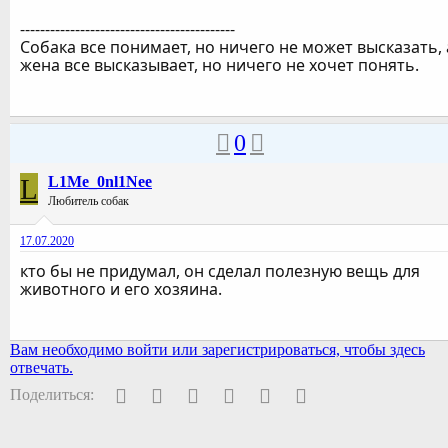
-------------------------------------------
Собака все понимает, но ничего не может высказать, 
жена все высказывает, но ничего не хочет понять.
0
L
L1Me_0nl1Nee
Любитель собак
17.07.2020
кто бы не придумал, он сделал полезную вещь для
животного и его хозяина.
Вам необходимо войти или зарегистрироваться, чтобы здесь
отвечать.
Facebook
Twitter
Pinterest
WhatsApp
Электронная почта
Ссылка
Поделиться: