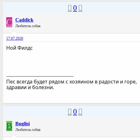
0
C
Caddick
Любитель собак
17.07.2020
Ной Филдс
-------------------------------------------
Пес всегда будет рядом с хозяином в радости и горе,
здравии и болезни.
0
B
Buglisi
Любитель собак