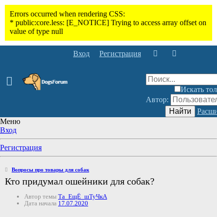
Вход
Регистрация
Искать тол
Автор:
Найти
Расши
Меню
Вход
Регистрация
Вопросы про товары для собак
Кто придумал ошейники для собак?
Автор темы
Та_ЕщЁ_шТуЧкА
Дата начала
17.07.2020