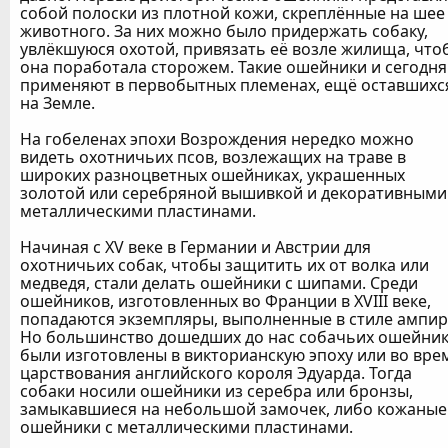
собой полоски из плотной кожи, скреплённые на шее
животного. За них можно было придержать собаку,
увлёкшуюся охотой, привязать её возле жилища, что
она поработала сторожем. Такие ошейники и сегодня
применяют в первобытных племенах, ещё оставшихс
на Земле.
На гобеленах эпохи Возрождения нередко можно
видеть охотничьих псов, возлежащих на траве в
широких разноцветных ошейниках, украшенных
золотой или серебряной вышивкой и декоративными
металлическими пластинами.
Начиная с XV веке в Германии и Австрии для
охотничьих собак, чтобы защитить их от волка или
медведя, стали делать ошейники с шипами. Среди
ошейников, изготовленных во Франции в XVIII веке,
попадаются экземпляры, выполненные в стиле ампир
Но большинство дошедших до нас собачьих ошейни
были изготовлены в викторианскую эпоху или во вре
царствования английского короля Эдуарда. Тогда
собаки носили ошейники из серебра или бронзы,
замыкавшиеся на небольшой замочек, либо кожаные
ошейники с металлическими пластинами.