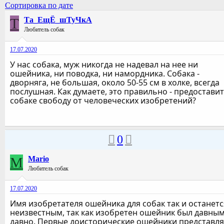
Сортировка по дате
Т
Та_ЕщЁ_шТуЧкА
Любитель собак
17.07.2020
У нас собака, муж никогда не надевал на нее ни
ошейника, ни поводка, ни намордника. Собака -
дворняга, не большая, около 50-55 см в холке, всегда
послушная. Как думаете, это правильно - предостави
собаке свободу от человеческих изобретений?
0
M
Mario
Любитель собак
17.07.2020
Имя изобретателя ошейника для собак так и останетс
неизвестным, так как изобретен ошейник был давным
давно. Первые доисторические ошейники представл