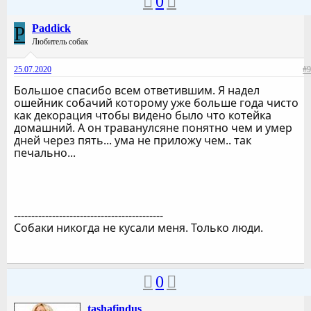
0
P
Paddick
Любитель собак
25.07.2020
#9
Большое спасибо всем ответившим. Я надел
ошейник собачий которому уже больше года чисто
как декорация чтобы видено было что котейка
домашний. А он траванулсяне понятно чем и умер
дней через пять... ума не приложу чем.. так
печально...
-------------------------------------------
Собаки никогда не кусали меня. Только люди.
0
tashafindus