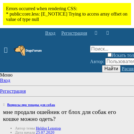
Вход
Регистрация
Искать тол
Автор:
Найти
Расши
Меню
Вход
Регистрация
Вопросы про товары для собак
мне продали ошейник от блох для собак его
кошке можно одеть?
Автор темы
Heldor Lenstop
Дата начала
25.07.2020