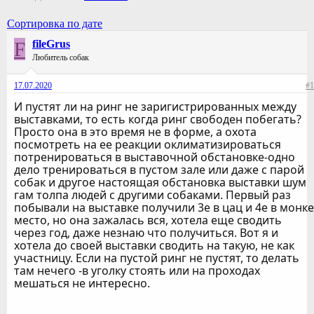
Сортировка по дате
F
fileGrus
Любитель собак
17.07.2020
#1
И пустят ли на ринг не заригистрированных между
выставками, то есть когда ринг свободен побегать?
Просто она в это время не в форме, а охота
посмотреть на ее реакции оклиматизироваться
потренироваться в выставочной обстановке-одно
дело тренироваться в пустом зале или даже с парой
собак и другое настоящая обстановка выставки шум
гам толпа людей с другими собаками. Первый раз
побывали на выставке получили 3е в цац и 4е в монке
место, но она зажалась вся, хотела еще сводить
через год, даже незнаю что получиться. Вот я и
хотела до своей выставки сводить на такую, не как
участницу. Если на пустой ринг не пустят, то делать
там нечего -в уголку стоять или на проходах
мешаться не интересно.