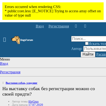
Вход
Регистрация
Искать тол
Автор:
Найти
Расши
Меню
Вход
Регистрация
Выставки собак, хэндлинг
На выставку собак без регистрации можно со
своей придти?
Автор темы
fileGrus
Дата начала
17.07.2020