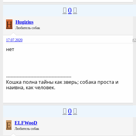
0
H
Hugizius
Любитель собак
17.07.2020
#2
нет
-------------------------------------------
Кошка полна тайны как зверь; собака проста и
наивна, как человек.
0
E
ELFWooD
Любитель собак