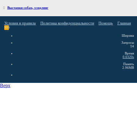
Выставки собак, хэндлинг
Условия и правила
Политика конфиденциальности
Помощь
Главная
RSS
Ширина
Запросы
14
Время
0.0320s
Память
2.96MB
Верх