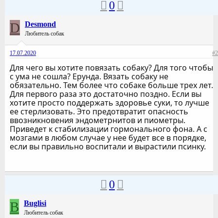
0
D
Desmond
Любитель собак
17.07.2020
#2
Для чего вы хотите повязать собаку? Для того чтобы
с ума не сошла? Ерунда. Вязать собаку не
обязательно. Тем более что собаке больше трех лет.
Для первого раза это достаточно поздно. Если вы
хотите просто поддержать здоровье суки, то лучше
ее стерлизовать. Это предотвратит опасность
ввозникновения эндометрнитов и пиометры.
Приведет к стабилизации гормонального фона. А с
мозгами в любом случае у нее будет все в порядке,
если вы правильно воспитали и вырастили псинку.
0
B
Buglisi
Любитель собак