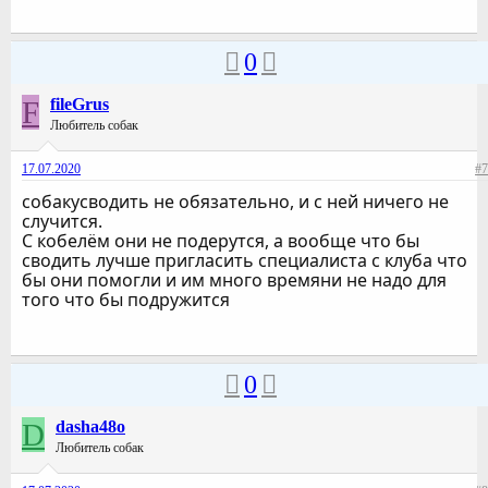
0
F
fileGrus
Любитель собак
17.07.2020
#7
собакусводить не обязательно, и с ней ничего не
случится.
С кобелём они не подерутся, а вообще что бы
сводить лучше пригласить специалиста с клуба что
бы они помогли и им много времяни не надо для
того что бы подружится
0
D
dasha48o
Любитель собак