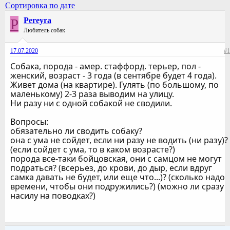
Сортировка по дате
P
Pereyra
Любитель собак
17.07.2020
#1
Собака, порода - амер. стаффорд. терьер, пол -
женский, возраст - 3 года (в сентябре будет 4 года).
Живет дома (на квартире). Гулять (по большому, по
маленькому) 2-3 раза выводим на улицу.
Ни разу ни с одной собакой не сводили.
Вопросы:
обязательно ли сводить собаку?
она с ума не сойдет, если ни разу не водить (ни разу)?
(если сойдет с ума, то в каком возрасте?)
порода все-таки бойцовская, они с самцом не могут
подраться? (всерьез, до крови, до дыр, если вдруг
самка давать не будет, или еще что...)? (сколько надо
времени, чтобы они подружились?) (можно ли сразу
насилу на поводках?)