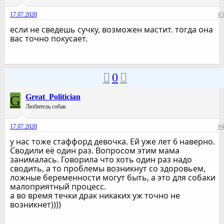
17.07.2020
#3
если не сведешь сучку, возможен мастит. тогда она
вас точно покусает.
0
G
Great_Politician
Любитель собак
17.07.2020
#4
у нас тоже стаффорд девочка. Ей уже лет 6 наверно.
Сводили её один раз. Вопросом этим мама
занималась. Говорила что хоть один раз надо
сводить, а то проблемы возникнут со здоровьем,
ложные беременности могут быть, а это для собаки
малоприятный процесс.
а во время течки драк никаких уж точно не
возникнет))))