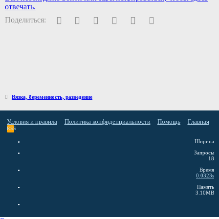
отвечать.
Facebook
Twitter
Pinterest
WhatsApp
Электронная почта
Ссылка
Поделиться:
Вязка, беременность, разведение
Условия и правила
Политика конфиденциальности
Помощь
Главная
RSS
Ширина
Запросы
18
Время
0.0323s
Память
3.10MB