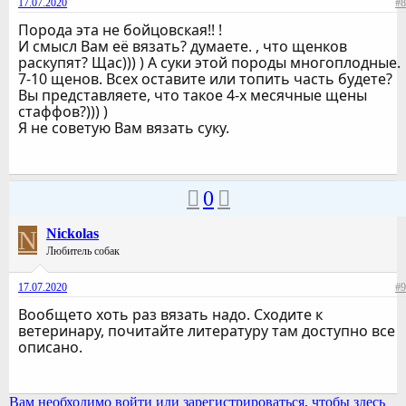
17.07.2020
#8
Порода эта не бойцовская!! !
И смысл Вам её вязать? думаете. , что щенков
раскупят? Щас))) ) А суки этой породы многоплодные.
7-10 щенов. Всех оставите или топить часть будете?
Вы представляете, что такое 4-х месячные щены
стаффов?))) )
Я не советую Вам вязать суку.
0
N
Nickolas
Любитель собак
17.07.2020
#9
Вообщето хоть раз вязать надо. Сходите к
ветеринару, почитайте литературу там доступно все
описано.
Вам необходимо войти или зарегистрироваться, чтобы здесь