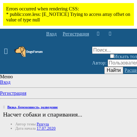
Вход
Регистрация
Искать тол
Автор:
Найти
Расши
Меню
Вход
Регистрация
Вязка, беременность, разведение
Насчет собаки и спаривания...
Автор темы
Pereyra
Дата начала
17.07.2020