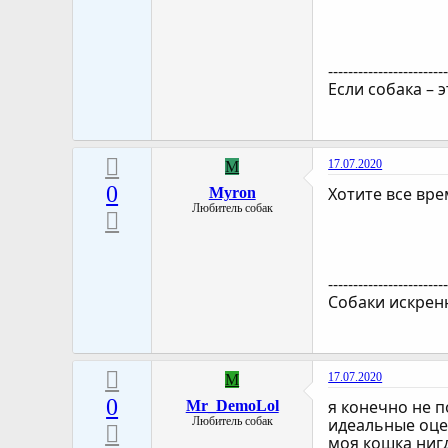
-----------------------
Если собака – э
17.07.2020
M
0
Хотите все вре
Myron
Любитель собак
-----------------------
Собаки искренн
17.07.2020
M
0
я конечно не п
Mr_DemoLol
Любитель собак
идеальные оцен
моя кошка нигд