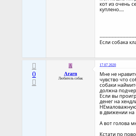
кот из очень 
куплено....
-----------------------
Если собака кл
17.07.2020
A
0
Мне не нравитс
Ararn
Любитель собак
чувство что со
собаки наймите
должна подчер
Если вы проиг
денег на хендл
НЕмаловажную р
в движении на 
А вот голова м
Кстати по пово