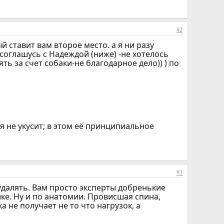
#2
 ставит вам второе место. а я ни разу
 соглашусь с Надеждой (ниже) -не хотелось
ь за счет собаки-не благодарное дело)) ) по
я не укусит; в этом её принципиальное
#3
 удалять. Вам просто эксперты добренькие
ке. Ну и по анатомии. Провисшая спина,
а не получает не то что нагрузок, а