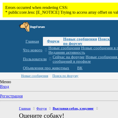
Новые сообщения
Поиск
Форум
Главная
по форуму
Новые сообщения
Новые сообщения в 
Что нового
Недавняя активность
Сейчас на форуме
Новые сообщения 
Пользователи
сообщений в профиле
Объявления про животных
ВК
Новые сообщения
Поиск по форуму
Меню
Вход
Регистрация
Главная
Форум
Выставки собак, хэндлинг
Оцените собаку!