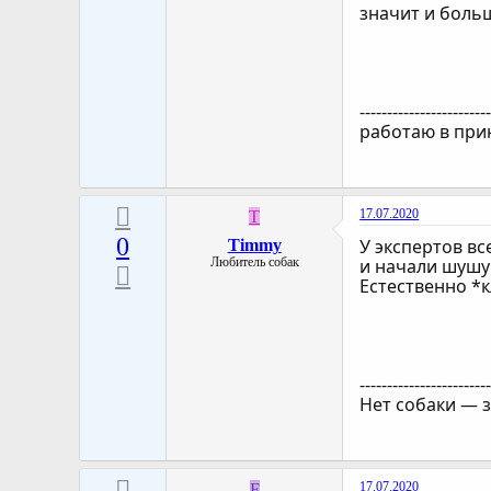
значит и боль
-----------------------
работаю в при
17.07.2020
T
0
У экспертов вс
Timmy
Любитель собак
и начали шушук
Естественно *к
-----------------------
Нет собаки — з
17.07.2020
F