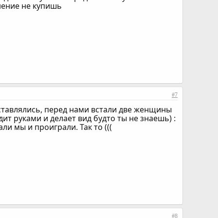
нение не купишь
#7
ыставлялись, перед нами встали две женщины
дит руками и делает вид будто ты не знаешь) :
и мы и проиграли. Так то (((
#8