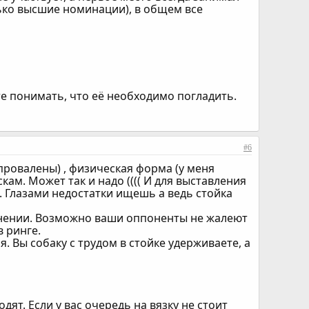
лько высшие номинации), в общем все
те понимать, что её необходимо погладить.
#6
 провалены) , физическая форма (у меня
скам. Может так и надо (((( И для выставления
. Глазами недостатки ищешь а ведь стойка
авнении. Возможно ваши оппоненты не жалеют
в ринге.
 Вы собаку с трудом в стойке удерживаете, а
одят. Если у вас очередь на вязку не стоит