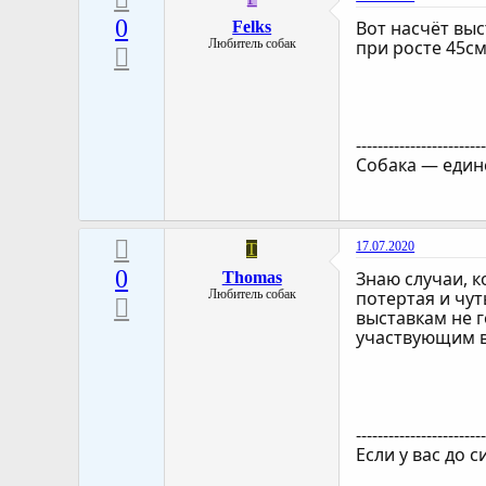
0
Вот насчёт выс
Felks
Любитель собак
при росте 45см
-----------------------
Собака — един
17.07.2020
T
0
Знаю случаи, 
Thomas
Любитель собак
потертая и чут
выставкам не г
участвующим в
-----------------------
Если у вас до 