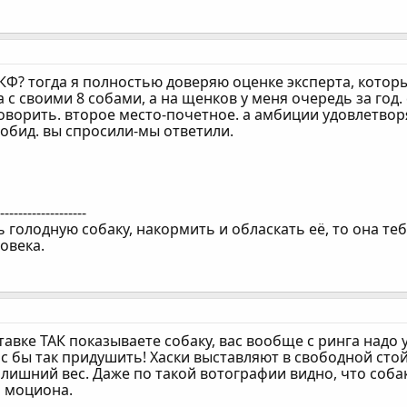
Ф? тогда я полностью доверяю оценке эксперта, который
 с своими 8 собами, а на щенков у меня очередь за год.
оворить. второе место-почетное. а амбиции удовлетворят
 обид. вы спросили-мы ответили.
--------------------
 голодную собаку, накормить и обласкать её, то она теб
овека.
тавке ТАК показываете собаку, вас вообще с ринга надо
с бы так придушить! Хаски выставляют в свободной стой
 лишний вес. Даже по такой вотографии видно, что собак
 моциона.