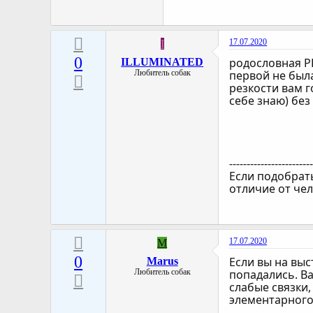
17.07.2020
I
0
родословная РК
ILLUMINATED
Любитель собак
первой не была
резкости вам г
себе знаю) без
-----------------------
Если подобрать
отличие от чел
17.07.2020
M
0
Если вы на выс
Marus
Любитель собак
попадались. Ва
слабые связки,
элементарного