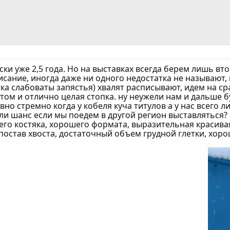
ки уже 2,5 года. Но на выставках всегда берем лишь вто
исание, иногда даже ни одного недостатка не называют,
ка слабоваты запястья) хвалят расписывают, идем на сра
ом и отлично целая стопка. ну неужели нам и дальше бу
авно стремно когда у кобеля куча титулов а у нас всег
 шанс если мы поедем в другой регион выставляться? 
его костяка, хорошего формата, выразительная красива
остав хвоста, достаточный объем грудной глетки, хор