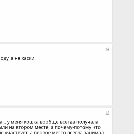
#4
ду, а не хаски.
#5
на... у меня кошка вообще всегда получала
были на втором месте, а почему-потому что
не участвует, а первое место всегда занимал