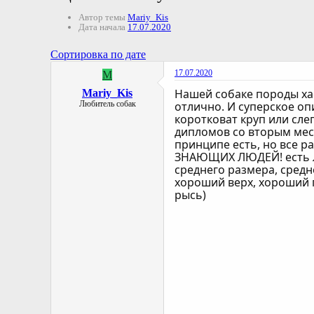
Автор темы
Mariy_Kis
Дата начала
17.07.2020
Сортировка по дате
17.07.2020
M
Нашей собаке породы хас
Mariy_Kis
Любитель собак
отлично. И суперское оп
коротковат круп или слег
дипломов со вторым мест
принципе есть, но все р
ЗНАЮЩИХ ЛЮДЕЙ! есть ли
среднего размера, средн
хороший верх, хороший п
рысь)