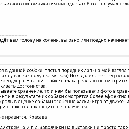
серьезного питомника (им выгодно чтоб кот получал то
--------------------
адёт вам голову на колени, вы рано или поздно начинае
я в данной собаке: пястья передних лап (на мой взгляд
бака у вас как подушка мягкая) Но я далеко не спец по ха
 хендлера. В такой стойке собака реально не смотрится
кивать достоинства.
рываете сравнение, то и нам бы показывали фото в ср
инг и в результате их собаки смотрятся более эффектно 
оль в оценке собаки (особенно хаски) играют движения.
ринговке голову тащить не получится.
не нравится. Красава
ду стремно и т. д. Заводчики на выставки не просто так х