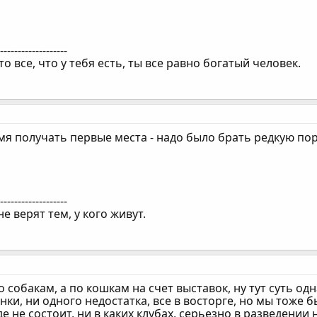
--------------------
то все, что у тебя есть, ты все равно богатый человек.
мя получать первые места - надо было брать редкую поро
--------------------
е верят тем, у кого живут.
о собакам, а по кошкам на счет выставок, ну тут суть од
ки, ни одного недостатка, все в восторге, но мы тоже 
е не состоит, ни в каких клубах, серьезно в разведении 