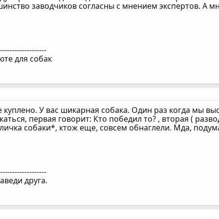
шинство заводчиков согласны с мнением экспертов. А м
--------------------
юте для собак
е куплено. У вас шикарная собака. Один раз когда мы в
аться, первая говорит: Кто победил то? , вторая ( разво
личка собаки*, ктож еще, совсем обнаглели. Мда, подумал
--------------------
аведи друга.