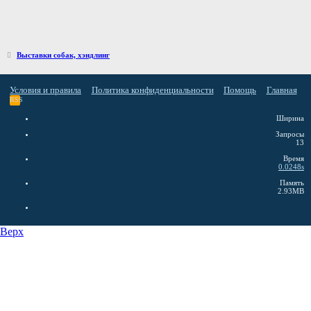
Выставки собак, хэндлинг
Условия и правила
Политика конфиденциальности
Помощь
Главная
RSS
Ширина
Запросы
13
Время
0.0248s
Память
2.93MB
Верх