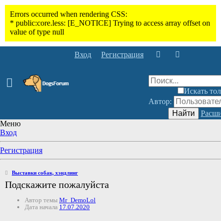
Вход
Регистрация
Искать тол
Автор:
Найти
Расши
Меню
Вход
Регистрация
Выставки собак, хэндлинг
Подскажите пожалуйста
Автор темы
Mr_DemoLol
Дата начала
17.07.2020