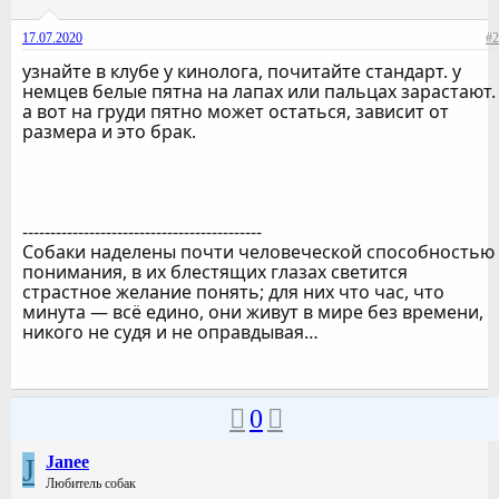
17.07.2020
#2
узнайте в клубе у кинолога, почитайте стандарт. у
немцев белые пятна на лапах или пальцах зарастают.
а вот на груди пятно может остаться, зависит от
размера и это брак.
-------------------------------------------
Собаки наделены почти человеческой способностью
понимания, в их блестящих глазах светится
страстное желание понять; для них что час, что
минута — всё едино, они живут в мире без времени,
никого не судя и не оправдывая…
0
J
Janee
Любитель собак