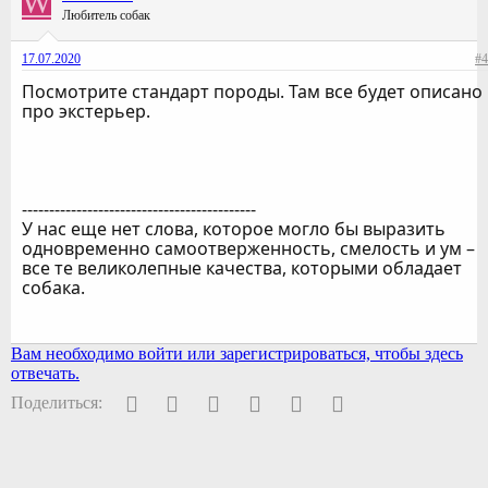
W
Любитель собак
17.07.2020
#4
Посмотрите стандарт породы. Там все будет описано
про экстерьер.
-------------------------------------------
У нас еще нет слова, которое могло бы выразить
одновременно самоотверженность, смелость и ум –
все те великолепные качества, которыми обладает
собака.
Вам необходимо войти или зарегистрироваться, чтобы здесь
отвечать.
Facebook
Twitter
Pinterest
WhatsApp
Электронная почта
Ссылка
Поделиться: