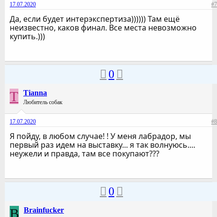
17.07.2020
#7
Да, если будет интерэкспертиза)))))) Там ещё
неизвестно, каков финал. Все места невозможно
купить.)))
0
T
Tianna
Любитель собак
17.07.2020
#8
Я пойду, в любом случае! ! У меня лабрадор, мы
первый раз идем на выставку... я так волнуюсь....
неужели и правда, там все покупают???
0
B
Brainfucker