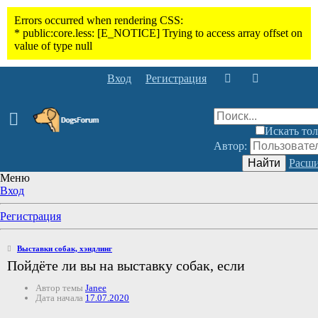
Вход
Регистрация
Искать тол
Автор:
Найти
Расши
Меню
Вход
Регистрация
Выставки собак, хэндлинг
Пойдёте ли вы на выставку собак, если
Автор темы
Janee
Дата начала
17.07.2020