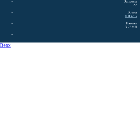
Запросы
22
Время
0.0329s
Память
3.23MB
Верх