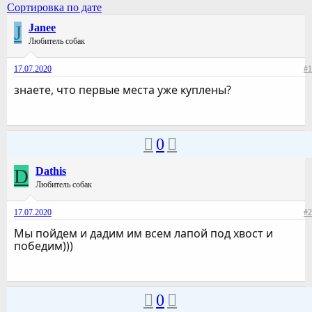
Сортировка по дате
J
Janee
Любитель собак
17.07.2020
#1
знаете, что первые места уже куплены?
0
D
Dathis
Любитель собак
17.07.2020
#2
Мы пойдем и дадим им всем лапой под хвост и
победим)))
0