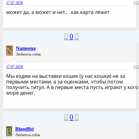
17.07.2020
#11
может да, а может и нет.. . как карта ляжет
0
N
Nameena
Любитель собак
17.07.2020
#12
Мы ездим на выставки кошек (у нас кошки) не за
первыми местами, а за оценками, чтобы потом
получить титул. А в первые места пусть играют у кого
море денег.
0
B
Bloodfist
Любитель собак