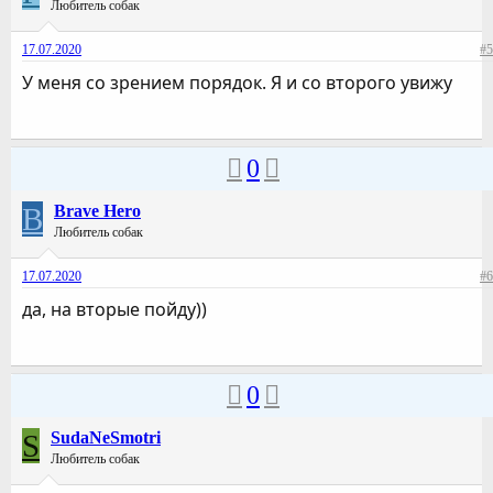
Любитель собак
17.07.2020
#5
У меня со зрением порядок. Я и со второго увижу
0
B
Brave Hero
Любитель собак
17.07.2020
#6
да, на вторые пойду))
0
S
SudaNeSmotri
Любитель собак