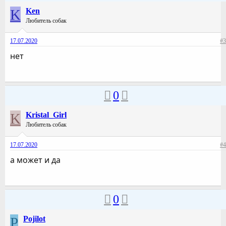
K
Ken
Любитель собак
17.07.2020
#3
нет
0
K
Kristal_Girl
Любитель собак
17.07.2020
#4
а может и да
0
P
Pojilot