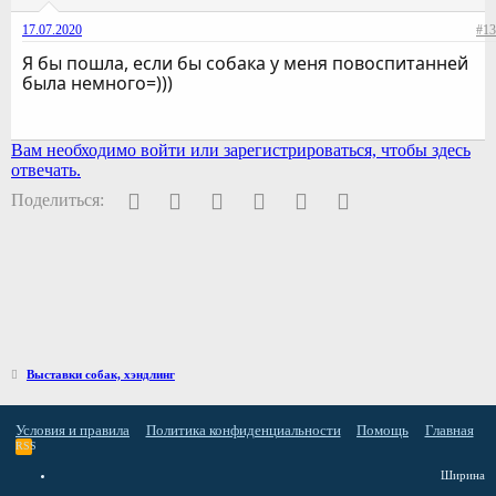
17.07.2020
#13
Я бы пошла, если бы собака у меня повоспитанней
была немного=)))
Вам необходимо войти или зарегистрироваться, чтобы здесь
отвечать.
Facebook
Twitter
Pinterest
WhatsApp
Электронная почта
Ссылка
Поделиться:
Выставки собак, хэндлинг
Условия и правила
Политика конфиденциальности
Помощь
Главная
RSS
Ширина