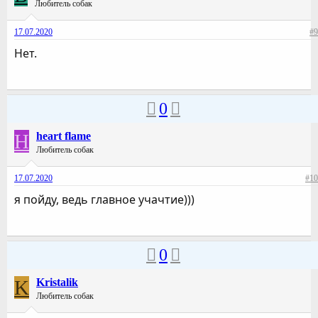
Любитель собак
17.07.2020
#9
Нет.
0
H
heart flame
Любитель собак
17.07.2020
#10
я пойду, ведь главное учачтие)))
0
K
Kristalik
Любитель собак