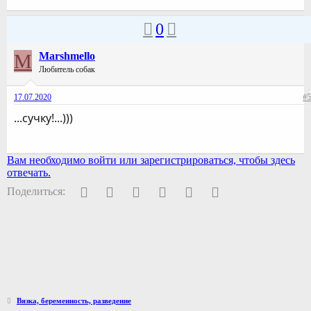
0
M
Marshmello
Любитель собак
17.07.2020
#5
...сучку!...)))
Вам необходимо войти или зарегистрироваться, чтобы здесь
отвечать.
Facebook
Twitter
Pinterest
WhatsApp
Электронная почта
Ссылка
Поделиться:
Вязка, беременность, разведение