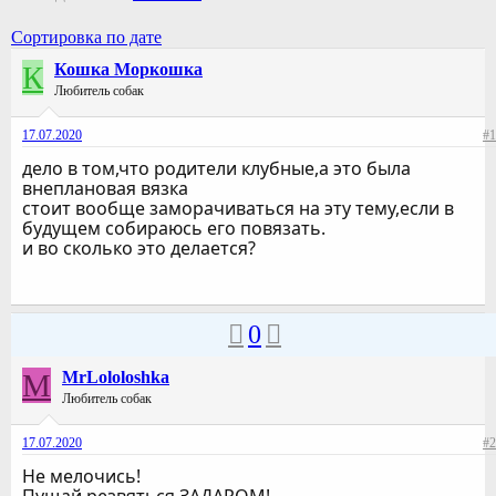
Сортировка по дате
К
Кошка Моркошка
Любитель собак
17.07.2020
#1
дело в том,что родители клубные,а это была
внеплановая вязка
стоит вообще заморачиваться на эту тему,если в
будущем собираюсь его повязать.
и во сколько это делается?
0
M
MrLololoshka
Любитель собак
17.07.2020
#2
Не мелочись!