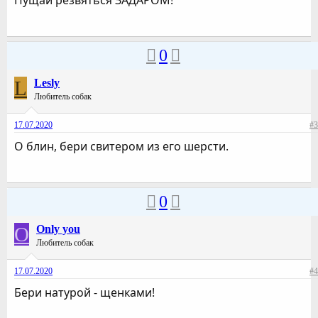
Пущай резвяться ЗАДАРОМ!
0
L
Lesly
Любитель собак
17.07.2020
#3
О блин, бери свитером из его шерсти.
0
O
Only you
Любитель собак
17.07.2020
#4
Бери натурой - щенками!