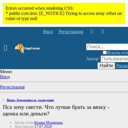
Вход
Регистрация
Искать тол
Автор:
Найти
Расши
Меню
Вход
Регистрация
Вязка, беременность, разведение
Пса хочу свести. Что лучше брать за вязку -
щенка или деньги?
Автор темы
Кошка Моркошка
Дата начала
17.07.2020