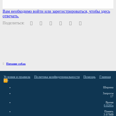
Вам необходимо войти или зарегистрироваться, чтобы здесь
отвечать.
Facebook
Twitter
Pinterest
WhatsApp
Электронная почта
Ссылка
Поделиться:
Питание собак
Условия и правила
Политика конфиденциальности
Помощь
Главная
RSS
Ширина
Запросы
17
Время
0.0285s
Память
3.07MB