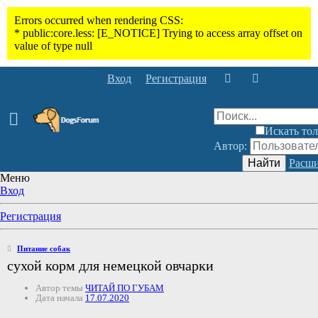
Вход
Регистрация
Искать тол
Автор:
Найти
Расши
Меню
Вход
Регистрация
Питание собак
сухой корм для немецкой овчарки
Автор темы
ЧИТАЙ ПО ГУБАМ
Дата начала
17.07.2020