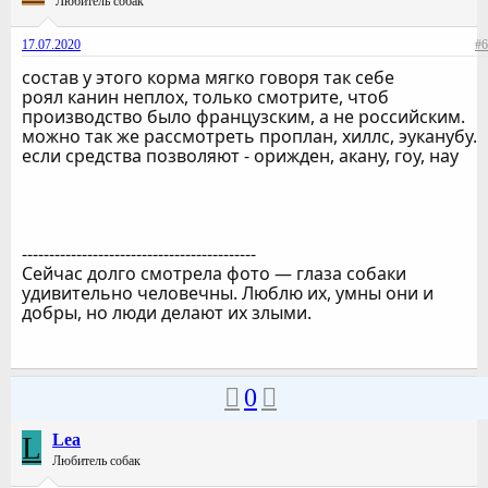
Любитель собак
17.07.2020
#6
состав у этого корма мягко говоря так себе
роял канин неплох, только смотрите, чтоб
производство было французским, а не российским.
можно так же рассмотреть проплан, хиллс, эуканубу.
если средства позволяют - орижден, акану, гоу, нау
-------------------------------------------
Сейчас долго смотрела фото — глаза собаки
удивительно человечны. Люблю их, умны они и
добры, но люди делают их злыми.
0
L
Lea
Любитель собак