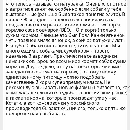
что теперь называется натуралка. Очень хлопотное
и затратное занятие, особенно если собаки у тебя
выставочные (раньше было такое понятие элита). В
начале 90-х годов прошлого века появились на
позднесоветском рынке сухие корма и с тех пор я
кормлю своих овчарок (ВЕО, НО и корги) только
сухим кормом. Раньше это был Роял Канин ягненок,
чуть позднее Хиллс ягненок, а сейчас вот уже 7 лет -
Екануба. Собаки выставочные, титулованные. Мы
много ездим с собаками, сухой корм - просто
идеальный вариант. Практически все заводчики
немецких овчарок во всем мире кормят собак сухим
кормом. Другое дело, что у нас некоторые мелкие
заводчики экономят на кормах, поэтому своему
единственному питомцу можно подобрать
качественный корм суперпремиум класса. Не
рекомендую выбирать новые фирмы (неизвестно, как
у них дальше сложится судьба на российском рынке) ,
а также те корма, которые производят уже у нас.
Кстати, а вот консервочки у российского
производителя бывают оч. ничего, только опять же
подороже надо выбирать.