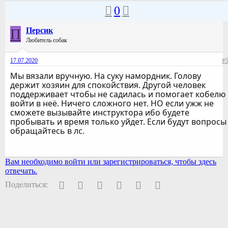
0
П
Персик
Любитель собак
17.07.2020
#5
Мы вязали вручную. На суку намордник. Голову
держит хозяин для спокойствия. Другой человек
поддерживает чтобы не садилась и помогает кобелю
войти в неё. Ничего сложного нет. НО если ужж не
сможете вызывайте инструктора ибо будете
пробывать и время только уйдет. Если будут вопросы
обращайтесь в лс.
Вам необходимо войти или зарегистрироваться, чтобы здесь
отвечать.
Facebook
Twitter
Pinterest
WhatsApp
Электронная почта
Ссылка
Поделиться: