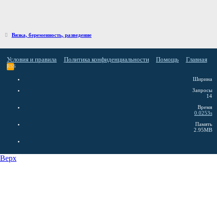
Вязка, беременность, разведение
Условия и правила
Политика конфиденциальности
Помощь
Главная
RSS
Ширина
Запросы
14
Время
0.0253s
Память
2.95MB
Верх