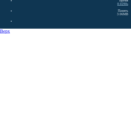
Время
0.0290s
Память
3.06MB
Верх