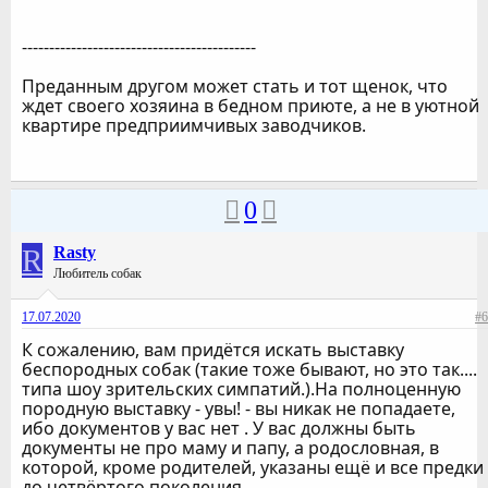
-------------------------------------------
Преданным другом может стать и тот щенок, что
ждет своего хозяина в бедном приюте, а не в уютной
квартире предприимчивых заводчиков.
0
R
Rasty
Любитель собак
17.07.2020
#6
К сожалению, вам придётся искать выставку
беспородных собак (такие тоже бывают, но это так....
типа шоу зрительских симпатий.).На полноценную
породную выставку - увы! - вы никак не попадаете,
ибо документов у вас нет . У вас должны быть
документы не про маму и папу, а родословная, в
которой, кроме родителей, указаны ещё и все предки
до четвёртого поколения.