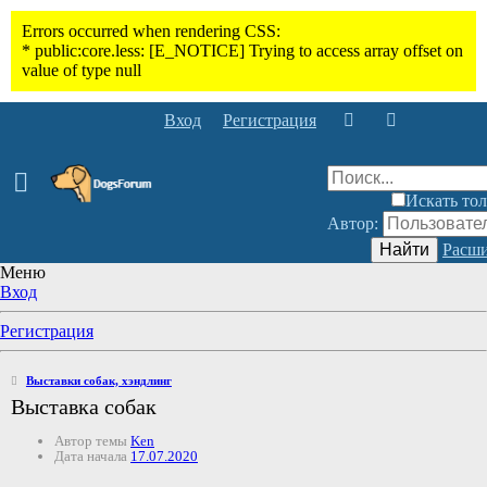
Вход
Регистрация
Искать тол
Автор:
Найти
Расши
Меню
Вход
Регистрация
Выставки собак, хэндлинг
Выставка собак
Автор темы
Ken
Дата начала
17.07.2020