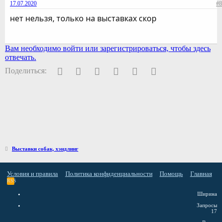
17.07.2020
#8
нет нельзя, только на выставках скор
Вам необходимо войти или зарегистрироваться, чтобы здесь
отвечать.
Facebook
Twitter
Pinterest
WhatsApp
Электронная почта
Ссылка
Поделиться:
Выставки собак, хэндлинг
Условия и правила
Политика конфиденциальности
Помощь
Главная
RSS
Ширина
Запросы
17